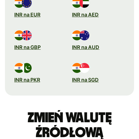
INR na EUR
INR na AED
INR na GBP
INR na AUD
INR na PKR
INR na SGD
Zmień walutę
źródłową