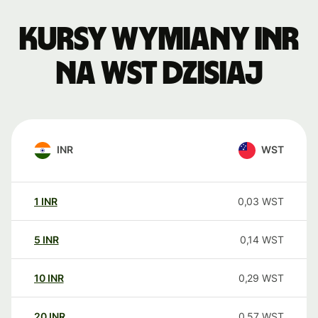
Kursy wymiany INR
na WST dzisiaj
INR
WST
1
INR
0,03
WST
5
INR
0,14
WST
10
INR
0,29
WST
20
INR
0,57
WST