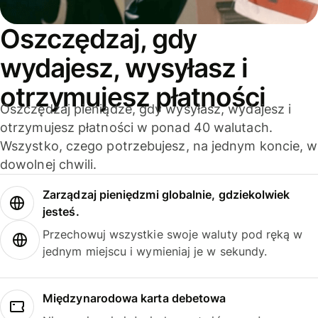
Oszczędzaj, gdy
wydajesz, wysyłasz i
otrzymujesz płatności
Oszczędzaj pieniądze, gdy wysyłasz, wydajesz i
otrzymujesz płatności w ponad 40 walutach.
Wszystko, czego potrzebujesz, na jednym koncie, w
dowolnej chwili.
Zarządzaj pieniędzmi globalnie, gdziekolwiek
jesteś.
Przechowuj wszystkie swoje waluty pod ręką w
jednym miejscu i wymieniaj je w sekundy.
Międzynarodowa karta debetowa