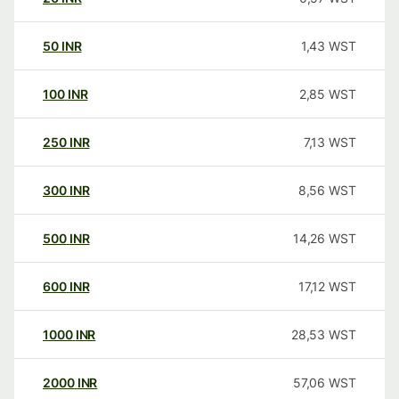
50
INR
1,43
WST
100
INR
2,85
WST
250
INR
7,13
WST
300
INR
8,56
WST
500
INR
14,26
WST
600
INR
17,12
WST
1000
INR
28,53
WST
2000
INR
57,06
WST