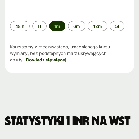
Przedział
48 h
1t
1m
6m
12m
5l
czasu
Korzystamy z rzeczywistego, uśrednionego kursu
wymiany, bez podstępnych marż ukrywających
opłaty.
Dowiedz się więcej
Statystyki 1 INR na WST