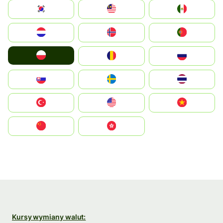
South Korea
Malay
Mexico
Nederland
Norge
Portugal
Polska
România
Россия
Slovensko
Ruoŧŧa
ไทย
Türkiye
United States
Vietnam
中国
中國香港特別行政區
Kursy wymiany walut: