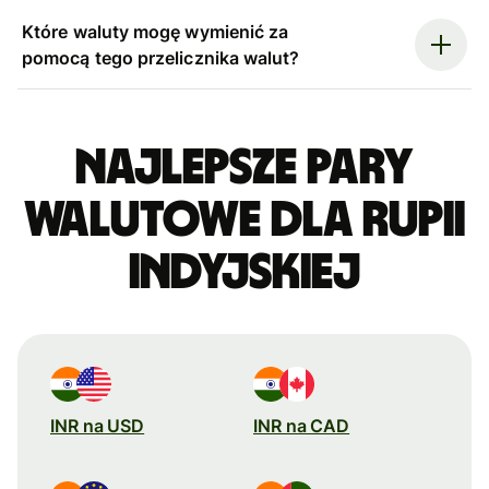
Które waluty mogę wymienić za
pomocą tego przelicznika walut?
Najlepsze pary
walutowe dla rupii
indyjskiej
INR na USD
INR na CAD