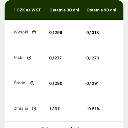
1 CZK na WST
Ostatnie 30 dni
Ostatnie 90 dni
Wysoki
0,1299
0,1313
Niski
0,1277
0,1270
Średni
0,1290
0,1291
Zmiana
1.36
%
-0.51
%