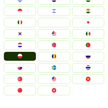
Indonesia
Israel
India
Italia
JA
Japan
South Korea
Malay
Mexico
Nederland
Norge
Portugal
Polska
România
Россия
Slovensko
Ruoŧŧa
ไทย
Türkiye
United States
Vietnam
中国
中國香港特別行政區