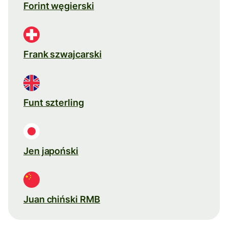
Forint węgierski
Frank szwajcarski
Funt szterling
Jen japoński
Juan chiński RMB