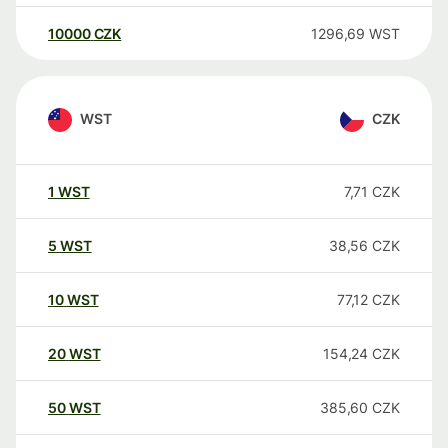
10000
CZK
1296,69
WST
WST
CZK
1
WST
7,71
CZK
5
WST
38,56
CZK
10
WST
77,12
CZK
20
WST
154,24
CZK
50
WST
385,60
CZK