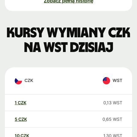
Zobacz pełną historię
Kursy wymiany CZK
na WST dzisiaj
CZK
WST
1
CZK
0,13
WST
5
CZK
0,65
WST
10
CZK
1,30
WST