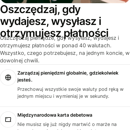
Oszczędzaj, gdy
wydajesz, wysyłasz i
otrzymujesz płatności
Oszczędzaj pieniądze, gdy wysyłasz, wydajesz i
otrzymujesz płatności w ponad 40 walutach.
Wszystko, czego potrzebujesz, na jednym koncie, w
dowolnej chwili.
Zarządzaj pieniędzmi globalnie, gdziekolwiek
jesteś.
Przechowuj wszystkie swoje waluty pod ręką w
jednym miejscu i wymieniaj je w sekundy.
Międzynarodowa karta debetowa
Nie musisz się już nigdy martwić o marże na