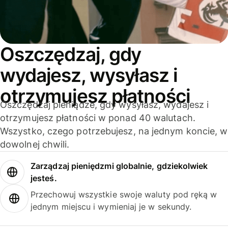
Oszczędzaj, gdy
wydajesz, wysyłasz i
otrzymujesz płatności
Oszczędzaj pieniądze, gdy wysyłasz, wydajesz i
otrzymujesz płatności w ponad 40 walutach.
Wszystko, czego potrzebujesz, na jednym koncie, w
dowolnej chwili.
Zarządzaj pieniędzmi globalnie, gdziekolwiek
jesteś.
Przechowuj wszystkie swoje waluty pod ręką w
jednym miejscu i wymieniaj je w sekundy.