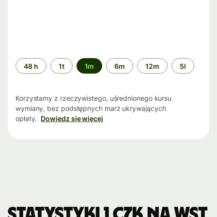
Przedział
48 h
1t
1m
6m
12m
5l
czasu
Korzystamy z rzeczywistego, uśrednionego kursu
wymiany, bez podstępnych marż ukrywających
opłaty.
Dowiedz się więcej
Statystyki 1 CZK na WST