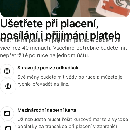
Ušetřete při placení,
posílání i přijímání plateb
Ušetříte na posílání i přijímání plateb a placení ve
více než 40 měnách. Všechno potřebné budete mít
nepřetržitě po ruce na jednom účtu.
Spravujte peníze odkudkoli.
Své měny budete mít vždy po ruce a můžete je
rychle převádět na jiné.
Mezinárodní debetní karta
Už nebudete muset řešit kurzové marže a vysoké
poplatky za transakce při placení v zahraničí.