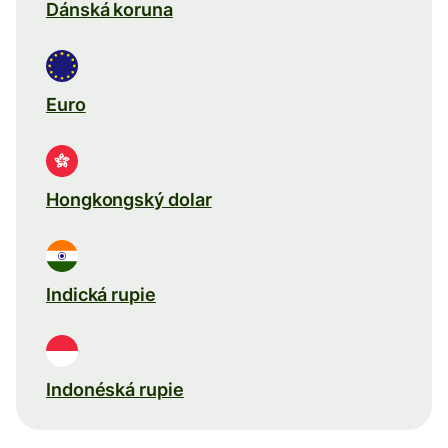
Dánská koruna
Euro
Hongkongský dolar
Indická rupie
Indonéská rupie