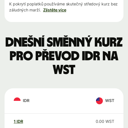
K pokrytí poplatků používáme skutečný středový kurz bez
záludných marží.
Zjistěte více
Dnešní směnný kurz
pro převod IDR na
WST
IDR
WST
1
IDR
0.00
WST