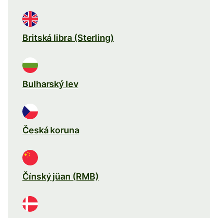
Britská libra (Sterling)
Bulharský lev
Česká koruna
Čínský jüan (RMB)