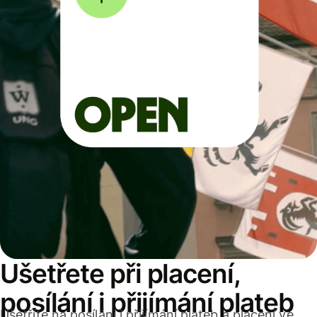
Ušetřete při placení,
posílání i přijímání plateb
Ušetříte na posílání i přijímání plateb a placení ve