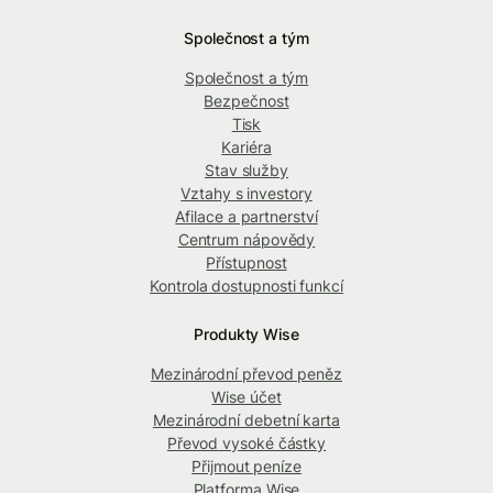
Společnost a tým
Společnost a tým
Bezpečnost
Tisk
Kariéra
Stav služby
Vztahy s investory
Afilace a partnerství
Centrum nápovědy
Přístupnost
Kontrola dostupnosti funkcí
Produkty Wise
Mezinárodní převod peněz
Wise účet
Mezinárodní debetní karta
Převod vysoké částky
Přijmout peníze
Platforma Wise