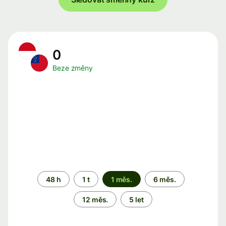
0
Beze změny
Časové
48 h
1 t
1 měs.
6 měs.
období
12 měs.
5 let