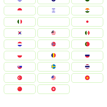
Indonesia
Israel
India
Italia
JA
Japan
South Korea
Malay
Mexico
Nederland
Norge
Portugal
Polska
România
Россия
Slovensko
Ruoŧŧa
ไทย
Türkiye
United States
Vietnam
中国
中國香港特別行政區