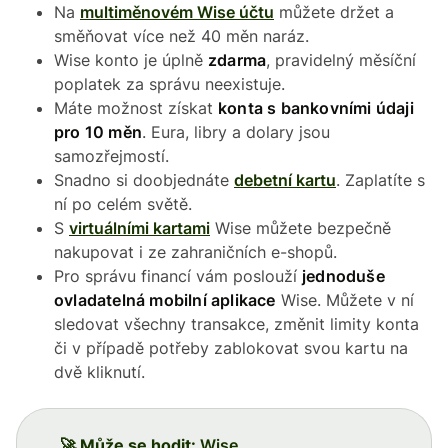
Na
multiměnovém Wise účtu
můžete držet a
směňovat více než 40 měn naráz.
Wise konto je úplně
zdarma
, pravidelný měsíční
poplatek za správu neexistuje.
Máte možnost získat
konta s bankovními údaji
pro 10 měn
. Eura, libry a dolary jsou
samozřejmostí.
Snadno si doobjednáte
debetní kartu
. Zaplatíte s
ní po celém světě.
S
virtuálními kartami
Wise můžete bezpečně
nakupovat i ze zahraničních e-shopů.
Pro správu financí vám poslouží
jednoduše
ovladatelná mobilní aplikace
Wise. Můžete v ní
sledovat všechny transakce, změnit limity konta
či v případě potřeby zablokovat svou kartu na
dvě kliknutí.
🚀 Může se hodit:
Wise