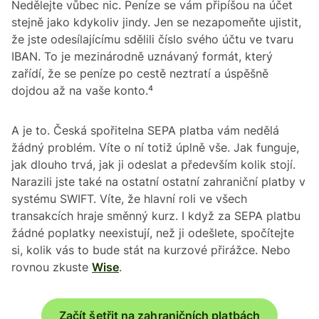
Nedělejte vůbec nic. Peníze se vám připíšou na účet
stejně jako kdykoliv jindy. Jen se nezapomeňte ujistit,
že jste odesílajícímu sdělili číslo svého účtu ve tvaru
IBAN. To je mezinárodně uznávaný formát, který
zařídí, že se peníze po cestě neztratí a úspěšně
dojdou až na vaše konto.⁴
A je to. Česká spořitelna SEPA platba vám nedělá
žádný problém. Víte o ní totiž úplně vše. Jak funguje,
jak dlouho trvá, jak ji odeslat a především kolik stojí.
Narazili jste také na ostatní ostatní zahraniční platby v
systému SWIFT. Víte, že hlavní roli ve všech
transakcích hraje směnný kurz. I když za SEPA platbu
žádné poplatky neexistují, než ji odešlete, spočítejte
si, kolik vás to bude stát na kurzové přirážce. Nebo
rovnou zkuste
Wise
.
Začít šetřit na zahraničních platbách