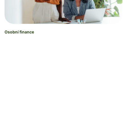
Osobní finance
ČSOB platba do USA: Kolik stojí, jak ji zadat
a za jak dlouho dorazí?
Olesya Mets
27.07.26
Doba čtení: 5 minut