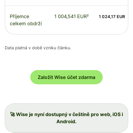
Příjemce
1 004,541 EUR²
1 024,17 EUR
celkem obdrží
Data platná v době vzniku článku.
Založit Wise účet zdarma
🚀 Wise je nyní dostupný v češtině pro web, iOS i
Android.