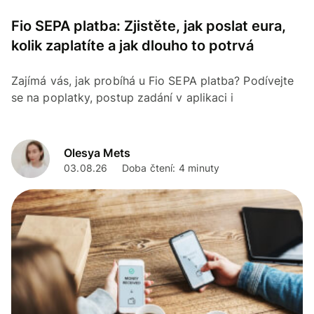
Fio SEPA platba: Zjistěte, jak poslat eura,
kolik zaplatíte a jak dlouho to potrvá
Zajímá vás, jak probíhá u Fio SEPA platba? Podívejte
se na poplatky, postup zadání v aplikaci i
internetbankingu a na to, jak ušetřit při směně CZK na
EUR.
Olesya Mets
03.08.26
Doba čtení: 4 minuty