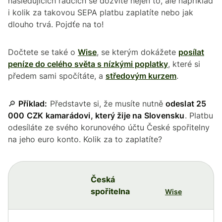
následujících řádcích se dozvíte nejen to, ale například
i kolik za takovou SEPA platbu zaplatíte nebo jak
dlouho trvá. Pojdťe na to!
Dočtete se také o
Wise
, se kterým dokážete
posílat
peníze do celého světa s nízkými poplatky
, které si
předem sami spočítáte, a
středovým kurzem
.
🔎
Příklad:
Představte si, že musíte nutně
odeslat 25
000 CZK kamarádovi, který žije na Slovensku
. Platbu
odesíláte ze svého korunového účtu České spořitelny
na jeho euro konto. Kolik za to zaplatíte?
Česká
spořitelna
Wise