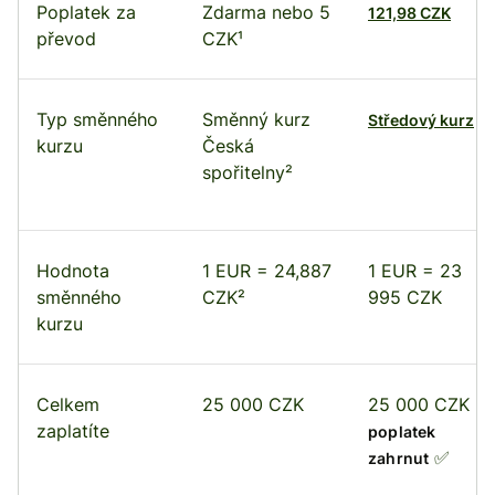
Poplatek za
Zdarma nebo 5
121,98 CZK
převod
CZK¹
Typ směnného
Směnný kurz
Středový kurz
kurzu
Česká
spořitelny²
Hodnota
1 EUR = 24,887
1 EUR = 23
směnného
CZK²
995 CZK
kurzu
Celkem
25 000 CZK
25 000 CZK
zaplatíte
poplatek
✅
zahrnut