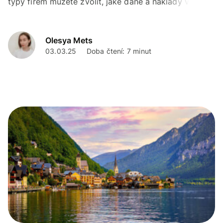
typy firem můžete zvolit, jaké daně a náklady vás
čekají a na co si dát pozor. Váš start bude snažší.
Olesya Mets
03.03.25
Doba čtení: 7 minut