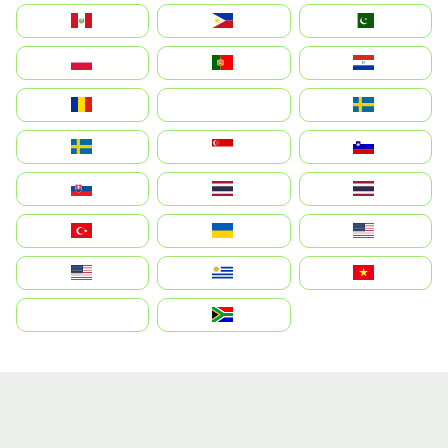
Perú
Philippines
Pakistan
Polska
Portugal
Paraguay
România
На русском
Sweden
Sverige
Singapore
Slovenija
Slovensko
Thailand
ไทย
Türkiye
Україна
United States
Estados Unidos
Uruguay
Việt Nam
بالعربية
South Africa