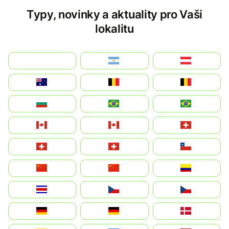
Typy, novinky a aktuality pro Vaši
lokalitu
بالعربية
Argentina
Österreich
Australia
België
Belgique
България
Brasil (ES)
Brasil
Canada (FR)
Canada
Svizzera
Suisse
Schweiz
Chile
中国
China
Colombia
Costa Rica
Czechia
Česko
Deutschland
Germany
Danmark