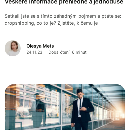
Veškeré informace přehledně a jednoduše
Setkali jste se s tímto záhadným pojmem a ptáte se:
dropshipping, co to je? Zjistěte, k čemu je
dropshipping a jaké jsou jeho výhody i nevýhody.
Olesya Mets
24.11.23
Doba čtení: 6 minut