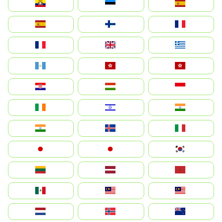
Ecuador
Eesti
Spain
España
Suomi
France
France
United Kingdom
Ελλάδα
Guatemala
Hong Kong
中國香港特別行政區
Hrvatska
Magyarország
Indonesia
Ireland
ישראל
भारत
India
Ísland
Italia
Japan
日本
대한민국
Lietuva
Latvija
Maroc
México
Malaysia (MS)
Malaysia
Nederland
Norge
New Zealand