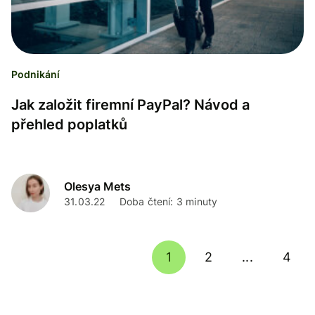
Podnikání
Jak založit firemní PayPal? Návod a
přehled poplatků
Olesya Mets
31.03.22
Doba čtení: 3 minuty
1
2
...
4