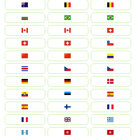
Australia
België
Belgique
България
Brasil (ES)
Brasil
Canada (FR)
Canada
Svizzera
Suisse
Schweiz
Chile
中国
China
Colombia
Costa Rica
Czechia
Česko
Deutschland
Germany
Danmark
Ecuador
Eesti
Spain
España
Suomi
France
France
United Kingdom
Ελλάδα
Guatemala
Hong Kong
中國香港特別行政區