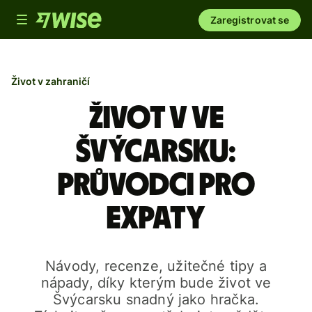
Toggle
Zaregistrovat se
navigation
Život v zahraničí
Život v ve
Švýcarsku:
průvodci pro
expaty
Návody, recenze, užitečné tipy a
nápady, díky kterým bude život ve
Švýcarsku snadný jako hračka.