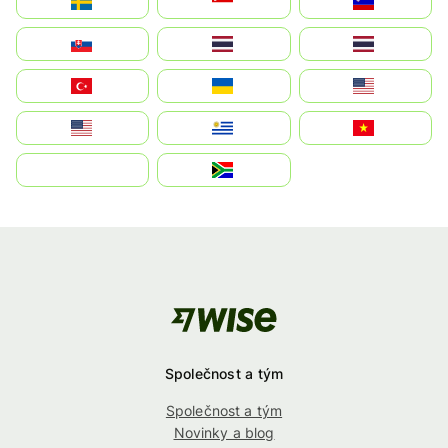
Sverige
Singapore
Slovenija
Slovensko
Thailand
ไทย
Türkiye
Україна
United States
Estados Unidos
Uruguay
Việt Nam
بالعربية
South Africa
Společnost a tým
Společnost a tým
Novinky a blog