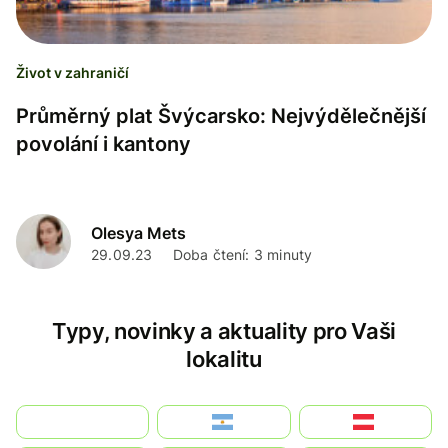
Život v zahraničí
Průměrný plat Švýcarsko: Nejvýdělečnější
povolání i kantony
Olesya Mets
29.09.23
Doba čtení: 3 minuty
Typy, novinky a aktuality pro Vaši
lokalitu
بالعربية
Argentina
Österreich