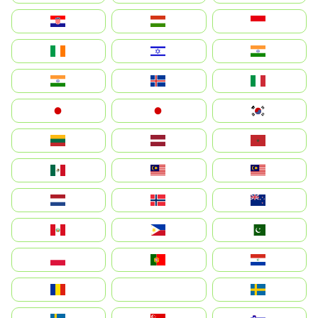
Hrvatska
Magyarország
Indonesia
Ireland
ישראל
भारत
India
Ísland
Italia
Japan
日本
대한민국
Lietuva
Latvija
Maroc
México
Malaysia (MS)
Malaysia
Nederland
Norge
New Zealand
Perú
Philippines
Pakistan
Polska
Portugal
Paraguay
România
На русском
Sweden