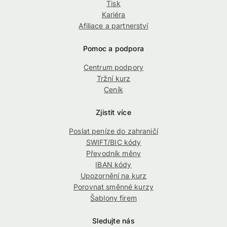
Tisk
Kariéra
Afiliace a partnerství
Pomoc a podpora
Centrum podpory
Tržní kurz
Ceník
Zjistit více
Poslat peníze do zahraničí
SWIFT/BIC kódy
Převodník měny
IBAN kódy
Upozornění na kurz
Porovnat směnné kurzy
Šablony firem
Sledujte nás