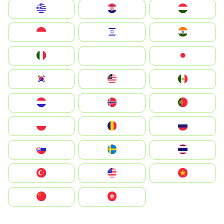
Greece
Hrvatska
Magyarország
Indonesia
Israel
India
Italia
JA
Japan
South Korea
Malay
Mexico
Nederland
Norge
Portugal
Polska
România
Россия
Slovensko
Ruoŧŧa
ไทย
Türkiye
United States
Vietnam
中国
中國香港特別行政區