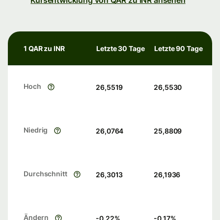
Kursentwicklung von QAR zu INR ansehen
1 QAR zu INR
Letzte 30 Tage
Letzte 90 Tage
Hoch
26,5519
26,5530
Niedrig
26,0764
25,8809
Durchschnitt
26,3013
26,1936
Ändern
-0.22
%
-0.17
%