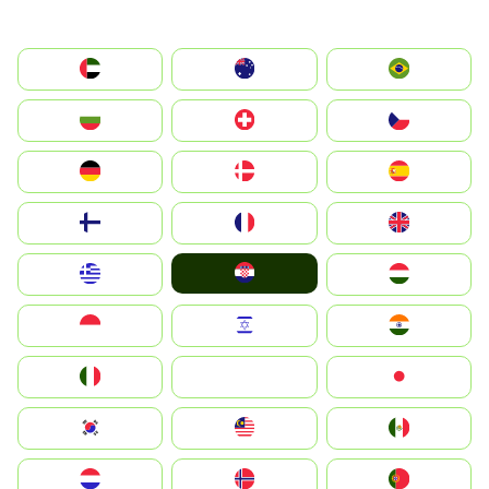
الإمارات العربية المتحدة
Australia
Brazil
България
Switzerland
Czechia
Deutschland
Denmark
España
Suomi
France
United Kingdom
Hrvatska
Greece
Magyarország
Indonesia
Israel
India
Italia
JA
Japan
South Korea
Malay
Mexico
Nederland
Norge
Portugal