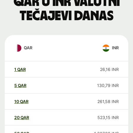
QAR u INR valutni
tečajevi danas
QAR
INR
1
QAR
26,16
INR
5
QAR
130,79
INR
10
QAR
261,58
INR
20
QAR
523,15
INR