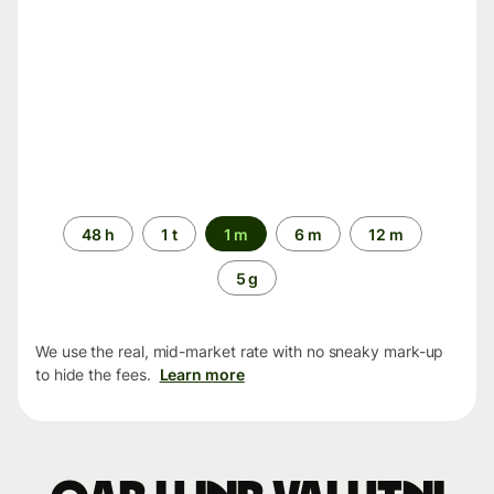
Time
48 h
1 t
1 m
6 m
12 m
period
5 g
We use the real, mid-market rate with no sneaky mark-up
to hide the fees.
Learn more