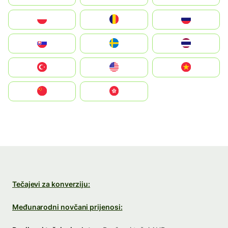
Polska
România
Россия
Slovensko
Ruoŧŧa
ไทย
Türkiye
United States
Vietnam
中国
中國香港特別行政區
Tečajevi za konverziju:
Međunarodni novčani prijenosi: