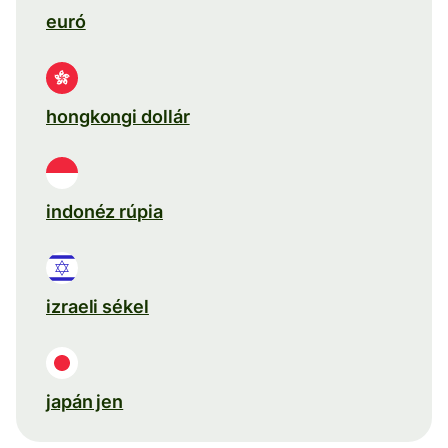
euró
hongkongi dollár
indonéz rúpia
izraeli sékel
japán jen