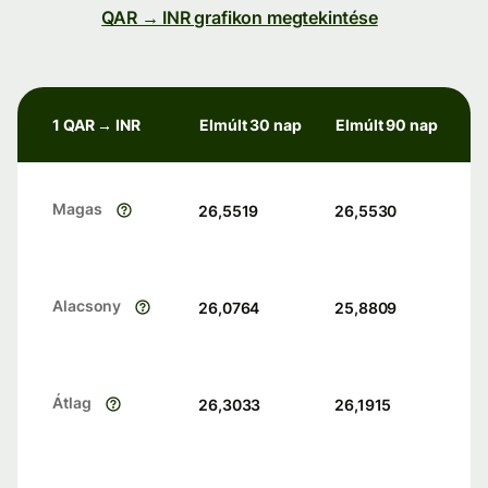
QAR → INR grafikon megtekintése
1 QAR → INR
Elmúlt 30 nap
Elmúlt 90 nap
Magas
26,5519
26,5530
Alacsony
26,0764
25,8809
Átlag
26,3033
26,1915