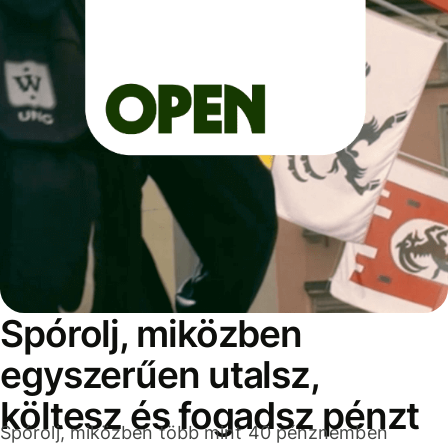
Spórolj, miközben
egyszerűen utalsz,
költesz és fogadsz pénzt
Spórolj, miközben több mint 40 pénznemben