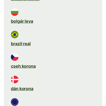
bolgár leva
brazil real
cseh korona
dán korona