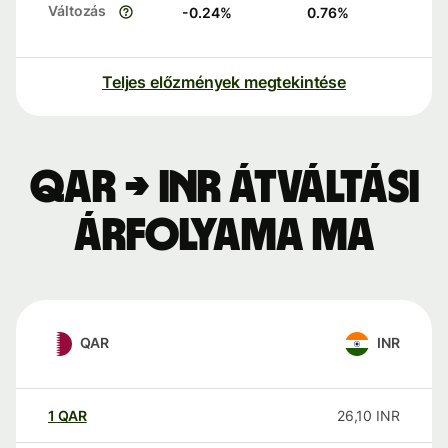
Változás
-0.24
%
0.76
%
Teljes előzmények megtekintése
QAR → INR átváltási
árfolyama ma
QAR
INR
1
QAR
26,10
INR