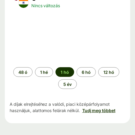
Nincs változás
Időszak
48 ó
1 hé
1 hó
6 hó
12 hó
5 év
A díjak elrejtéséhez a valódi, piaci középárfolyamot
használjuk, alattomos felárak nélkül.
Tudj meg többet