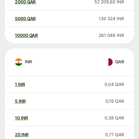
2000
QAR
52 209,60
INR
5000
QAR
130 524
INR
10000
QAR
261 048
INR
INR
QAR
1
INR
0,04
QAR
5
INR
0,19
QAR
10
INR
0,38
QAR
20
INR
0,77
QAR