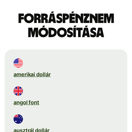
Forráspénznem
módosítása
amerikai dollár
angol font
ausztrál dollár