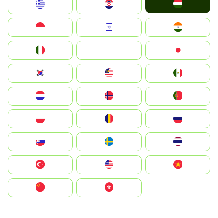
Magyarország
Greece
Hrvatska
Indonesia
Israel
India
Italia
JA
Japan
South Korea
Malay
Mexico
Nederland
Norge
Portugal
Polska
România
Россия
Slovensko
Ruoŧŧa
ไทย
Türkiye
United States
Vietnam
中国
中國香港特別行政區