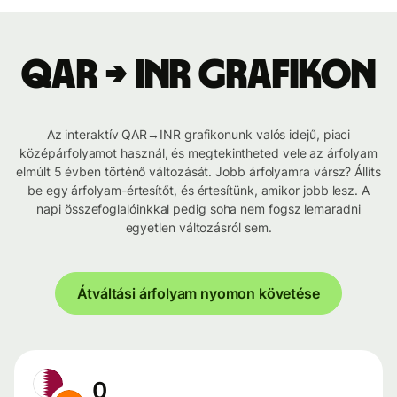
QAR → INR grafikon
Az interaktív QAR→INR grafikonunk valós idejű, piaci
középárfolyamot használ, és megtekintheted vele az árfolyam
elmúlt 5 évben történő változását. Jobb árfolyamra vársz? Állíts
be egy árfolyam-értesítőt, és értesítünk, amikor jobb lesz. A
napi összefoglalóinkkal pedig soha nem fogsz lemaradni
egyetlen változásról sem.
Átváltási árfolyam nyomon követése
0