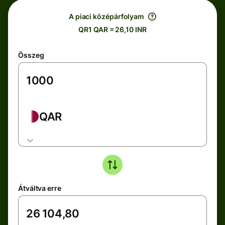
A piaci középárfolyam
QR1 QAR = 26,10 INR
Összeg
QAR
Átváltva erre