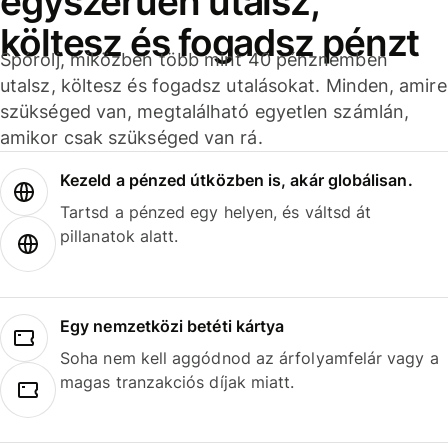
egyszerűen utalsz,
költesz és fogadsz pénzt
Spórolj, miközben több mint 40 pénznemben
utalsz, költesz és fogadsz utalásokat. Minden, amire
szükséged van, megtalálható egyetlen számlán,
amikor csak szükséged van rá.
Kezeld a pénzed útközben is, akár globálisan.
Tartsd a pénzed egy helyen, és váltsd át
pillanatok alatt.
Egy nemzetközi betéti kártya
Soha nem kell aggódnod az árfolyamfelár vagy a
magas tranzakciós díjak miatt.