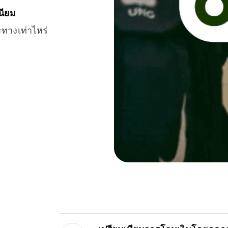
นียม
ะทางเท่าไหร่