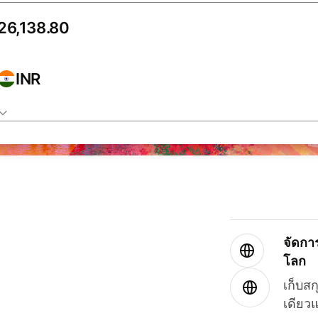
INR
จัดกา
โลก
เก็บสก
เดียว