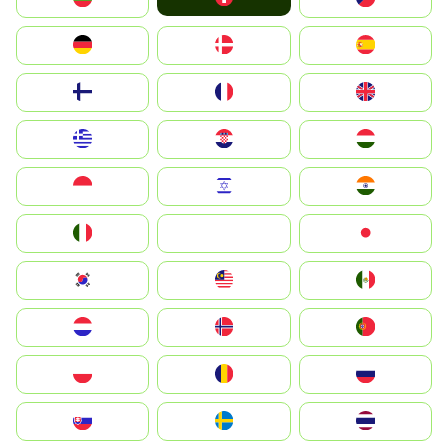
Deutschland
Denmark
España
Suomi
France
United Kingdom
Greece
Hrvatska
Magyarország
Indonesia
Israel
India
Italia
JA
Japan
South Korea
Malay
Mexico
Nederland
Norge
Portugal
Polska
România
Россия
Slovensko
Ruoŧŧa
ไทย