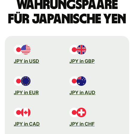
Währungspaare
für japanische Yen
JPY in USD
JPY in GBP
JPY in EUR
JPY in AUD
JPY in CAD
JPY in CHF