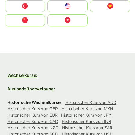
Türkiye
United States
Vietnam
中国
中國香港特別行政區
Wechselkurse:
Auslandsüberweisung:
Historische Wechselkurse:
Historischer Kurs von AUD
Historischer Kurs von GBP
Historischer Kurs von MXN
Historischer Kurs von EUR
Historischer Kurs von JPY
Historischer Kurs von CAD
Historischer Kurs von INR
Historischer Kurs von NZD
Historischer Kurs von ZAR
Historischer Kurs von SGD
Historischer Kurs von USD