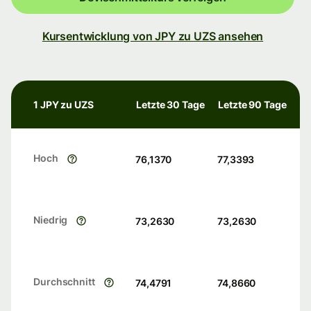
Kursentwicklung von JPY zu UZS ansehen
1 JPY zu UZS
Letzte 30 Tage
Letzte 90 Tage
Hoch
76,1370
77,3393
Niedrig
73,2630
73,2630
Durchschnitt
74,4791
74,8660