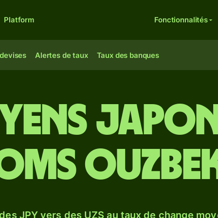
Platform
Fonctionnalités
 devises
Alertes de taux
Taux des banques
 yens japon
oms ouzbe
 des JPY vers des UZS au taux de change moy