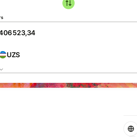
rs
UZS