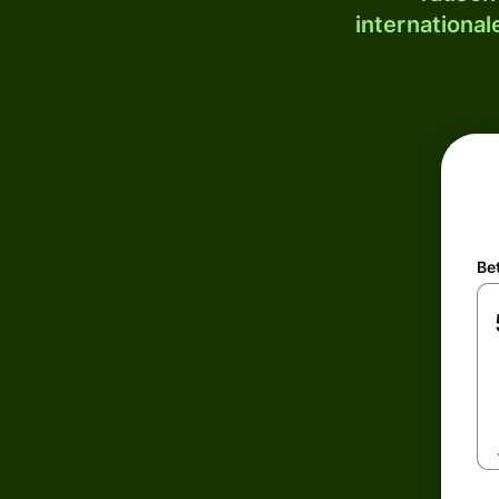
internationa
Be