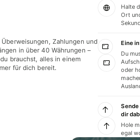
Halte 
Ort und
Sekund
i Überweisungen, Zahlungen und
Eine i
ängen in über 40 Währungen –
Du mus
 du brauchst, alles in einem
Aufsch
mer für dich bereit.
oder h
machen
Ausland
Sende 
dir da
Hole m
egal w