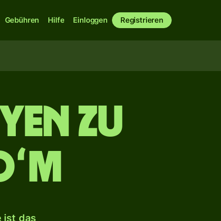
Gebühren
Hilfe
Einloggen
Registrieren
 Yen zu
oʻm
ist das