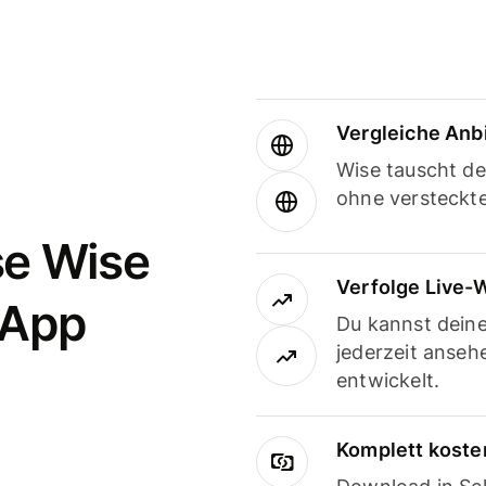
Vergleiche Anb
Wise tauscht d
ohne versteckt
se Wise
Verfolge Live-
-App
Du kannst dein
jederzeit anseh
entwickelt.
Komplett koste