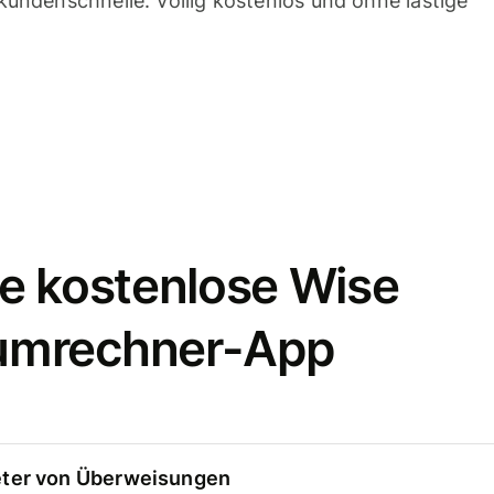
undenschnelle. Völlig kostenlos und ohne lästige
e kostenlose Wise
umrechner-App
eter von Überweisungen