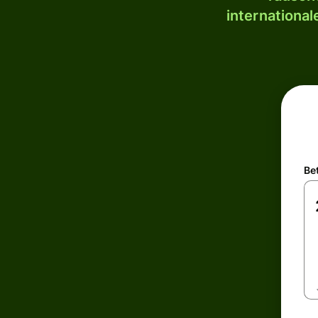
internationa
Be