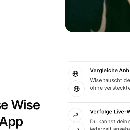
Vergleiche Anb
Wise tauscht d
ohne versteckt
se Wise
Verfolge Live-
-App
Du kannst dein
jederzeit anseh