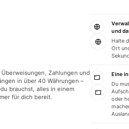
Verwal
und da
Halte 
Ort und
Sekund
i Überweisungen, Zahlungen und
Eine i
ängen in über 40 Währungen –
Du mus
 du brauchst, alles in einem
Aufsch
mer für dich bereit.
oder h
machen
Ausland