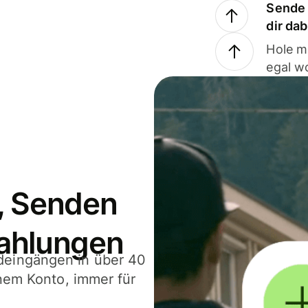
Sende 
dir da
Hole m
egal w
, Senden
ahlungen
deingängen in über 40
inem Konto, immer für