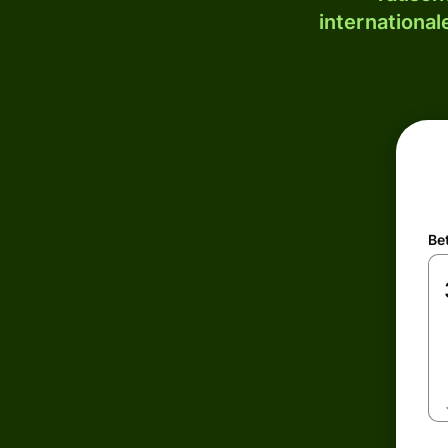
internationa
Be