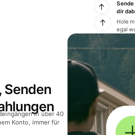
Sende 
dir da
Hole m
egal w
, Senden
ahlungen
deingängen in über 40
inem Konto, immer für