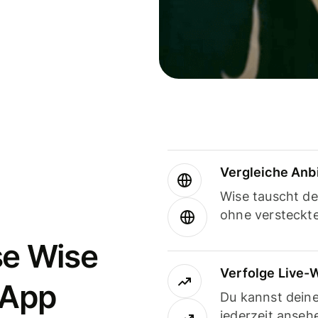
Vergleiche Anb
Wise tauscht d
ohne versteckt
se Wise
Verfolge Live-
-App
Du kannst dein
jederzeit anseh