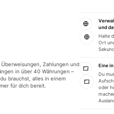
Verwal
und da
Halte 
Ort und
Sekund
i Überweisungen, Zahlungen und
Eine i
ängen in über 40 Währungen –
Du mus
 du brauchst, alles in einem
Aufsch
mer für dich bereit.
oder h
machen
Ausland