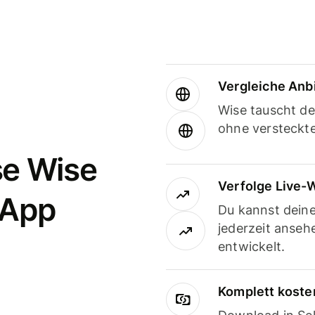
Vergleiche Anb
Wise tauscht d
ohne versteckt
se Wise
Verfolge Live-
-App
Du kannst dein
jederzeit anseh
entwickelt.
Komplett koste