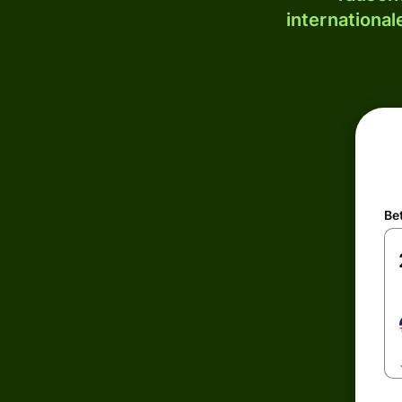
internationa
Be