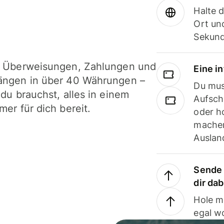
Halte 
Ort und
Sekund
i Überweisungen, Zahlungen und
Eine i
ängen in über 40 Währungen –
Du mus
 du brauchst, alles in einem
Aufsch
mer für dich bereit.
oder h
machen
Ausland
Sende 
dir da
Hole m
egal w