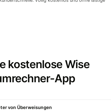
undenschnelle. Völlig kostenlos und ohne lästige
e kostenlose Wise
umrechner-App
eter von Überweisungen