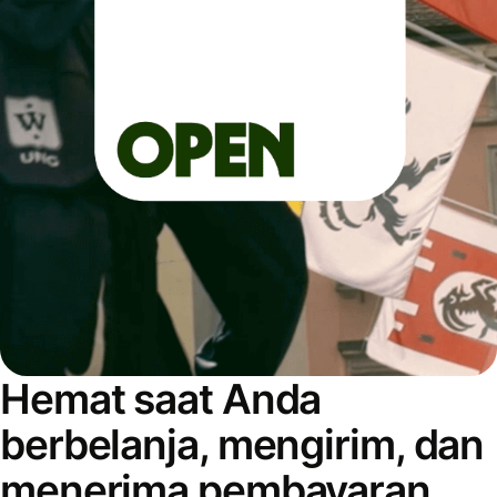
Hemat saat Anda
berbelanja, mengirim, dan
menerima pembayaran