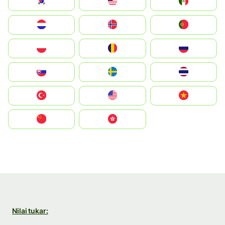
South Korea
Malay
Mexico
Nederland
Norge
Portugal
Polska
România
Россия
Slovensko
Ruoŧŧa
ไทย
Türkiye
United States
Vietnam
中国
中國香港特別行政區
Nilai tukar: