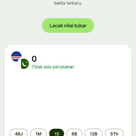
berita terbaru.
Lacak nilai tukar
0
Tidak ada perubahan
Periode
48J
1M
1B
6B
12B
5Th