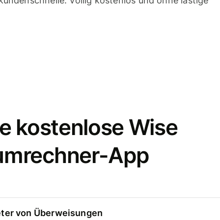
undenschnelle. Völlig kostenlos und ohne lästige
e kostenlose Wise
umrechner-App
eter von Überweisungen