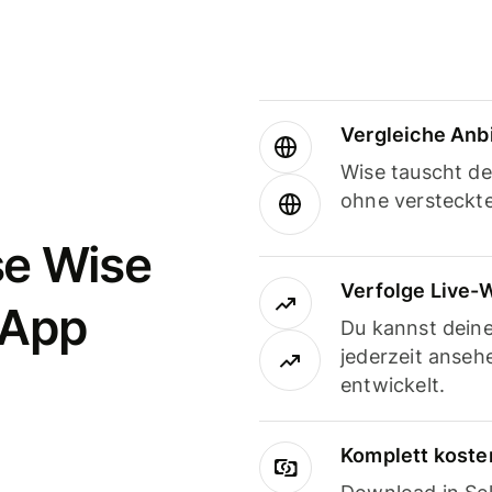
Vergleiche Anb
Wise tauscht d
ohne versteckt
se Wise
Verfolge Live-
-App
Du kannst dein
jederzeit anseh
entwickelt.
Komplett koste