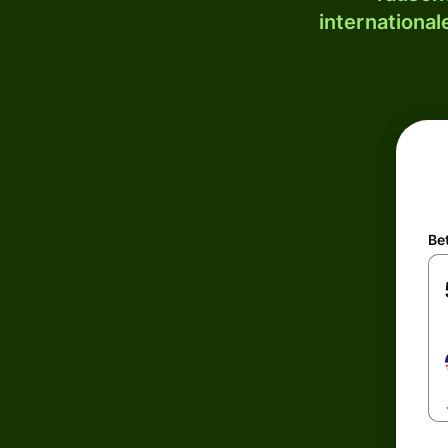
internationa
Be