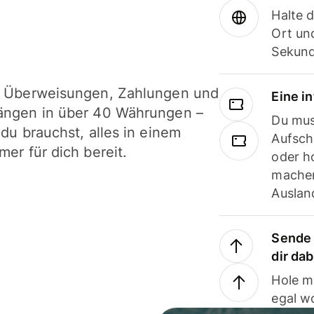
Halte 
Ort und
Sekund
i Überweisungen, Zahlungen und
Eine i
ängen in über 40 Währungen –
Du mus
 du brauchst, alles in einem
Aufsch
mer für dich bereit.
oder h
machen
Ausland
Sende 
dir da
Hole m
egal w