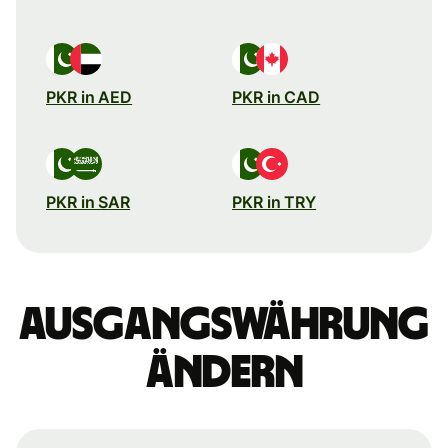
PKR in AED
PKR in CAD
PKR in SAR
PKR in TRY
Ausgangswährung
ändern