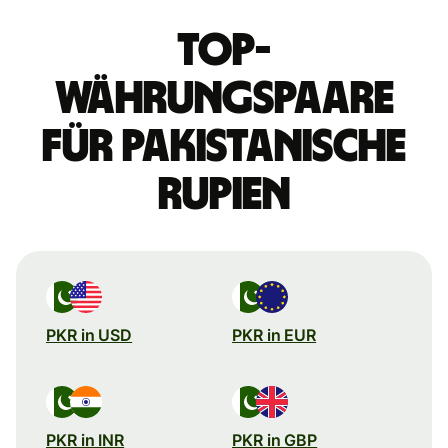
Top-
Währungspaare
für pakistanische
Rupien
PKR in USD
PKR in EUR
PKR in INR
PKR in GBP