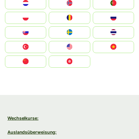
Nederland
Norge
Portugal
Polska
România
Россия
Slovensko
Ruoŧŧa
ไทย
Türkiye
United States
Vietnam
中国
中國香港特別行政區
Wechselkurse:
Auslandsüberweisung: