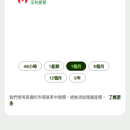
沒有變更
時
48小時
1星期
1個月
6個月
段
12個月
5年
我們使用真實的市場匯率中間價，絕無添加隱藏提價。
了解更
多