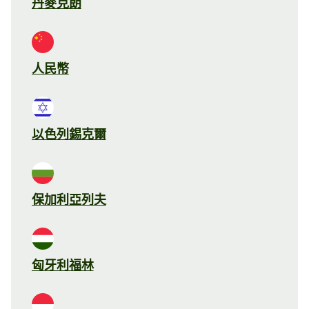
丹麥克朗
人民幣
以色列錫克爾
保加利亞列夫
匈牙利福林