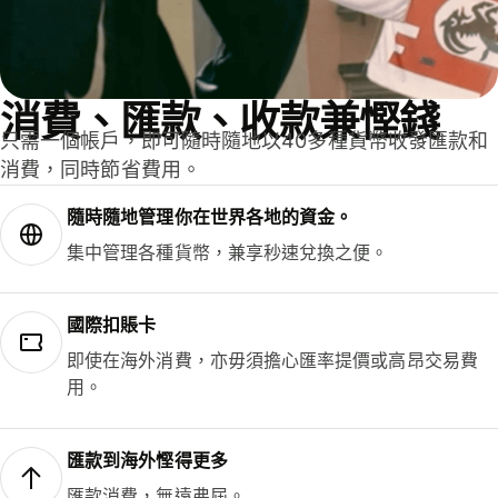
消費、匯款、收款兼慳錢
只需一個帳戶，即可隨時隨地以40多種貨幣收發匯款和
消費，同時節省費用。
隨時隨地管理你在世界各地的資金。
集中管理各種貨幣，兼享秒速兌換之便。
國際扣賬卡
即使在海外消費，亦毋須擔心匯率提價或高昂交易費
用。
匯款到海外慳得更多
匯款消費，無遠弗屆。