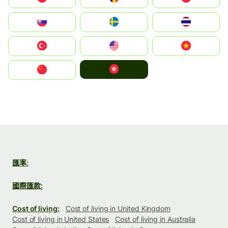
Slovensko
Ruoŧŧa
ไทย
Türkiye
United States
Vietnam
中國香港特別行政區
中国
匯率:
國際匯款:
Cost of living:
Cost of living in United Kingdom
Cost of living in United States
Cost of living in Australia