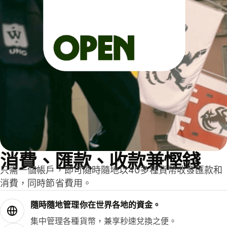
消費、匯款、收款兼慳錢
只需一個帳戶，即可隨時隨地以40多種貨幣收發匯款和
消費，同時節省費用。
隨時隨地管理你在世界各地的資金。
集中管理各種貨幣，兼享秒速兌換之便。