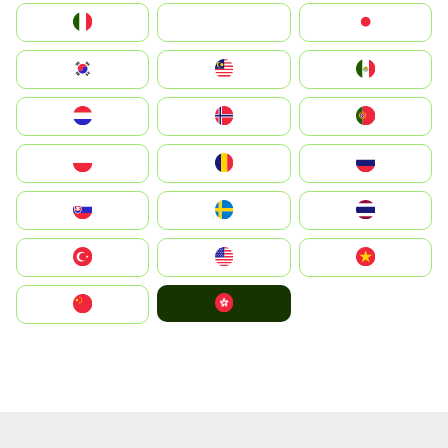
Italia
JA
Japan
South Korea
Malay
Mexico
Nederland
Norge
Portugal
Polska
România
Россия
Slovensko
Ruoŧŧa
ไทย
Türkiye
United States
Vietnam
中國香港特別行政區
中国