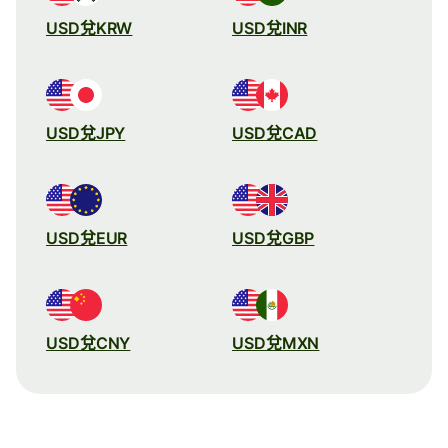
USD兌KRW
USD兌INR
USD兌JPY
USD兌CAD
USD兌EUR
USD兌GBP
USD兌CNY
USD兌MXN