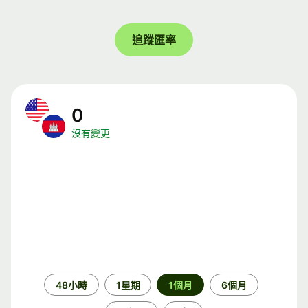
追蹤匯率
0
沒有變更
時
48小時
1星期
1個月
6個月
段