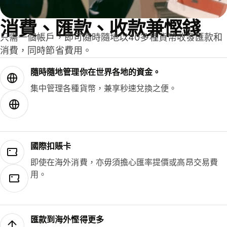
消費、匯款、收款兼慳錢
只需一個帳戶，即可隨時隨地以40多種貨幣收發匯款和
消費，同時節省費用。
隨時隨地管理你在世界各地的資金。
集中管理各種貨幣，兼享秒速兌換之便。
國際扣賬卡
即使在海外消費，亦毋須擔心匯率提價或高昂交易費
用。
匯款到海外慳得更多