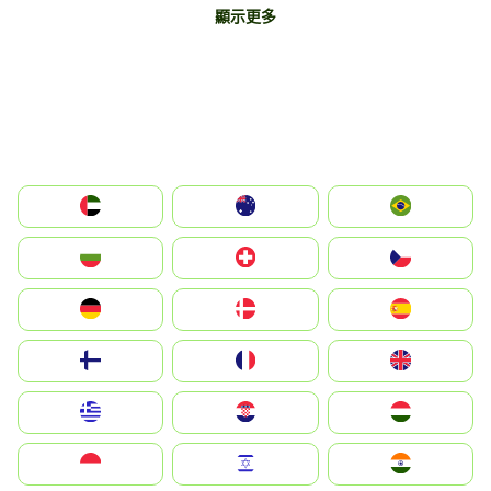
顯示更多
الإمارات العربية المتحدة
Australia
Brazil
България
Switzerland
Czechia
Deutschland
Denmark
España
Suomi
France
United Kingdom
Greece
Hrvatska
Magyarország
Indonesia
Israel
India