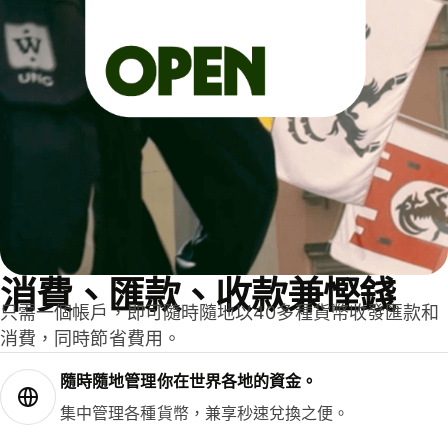
消費、匯款、收款兼慳錢
只需一個帳戶，即可隨時隨地以40多種貨幣收發匯款和
消費，同時節省費用。
隨時隨地管理你在世界各地的資金。
集中管理各種貨幣，兼享秒速兌換之便。