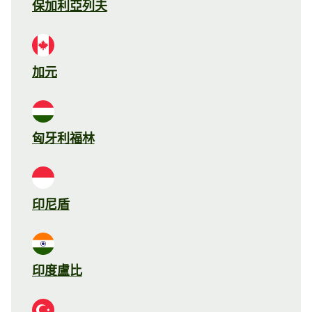
保加利亞列夫
加元
匈牙利福林
印尼盾
印度盧比