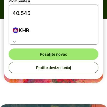
Promijenite u
KHR
Pošaljite novac
Pratite devizni tečaj