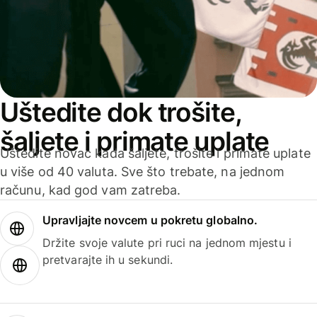
Uštedite dok trošite,
šaljete i primate uplate
Uštedite novac kada šaljete, trošite i primate uplate
u više od 40 valuta. Sve što trebate, na jednom
računu, kad god vam zatreba.
Upravljajte novcem u pokretu globalno.
Držite svoje valute pri ruci na jednom mjestu i
pretvarajte ih u sekundi.