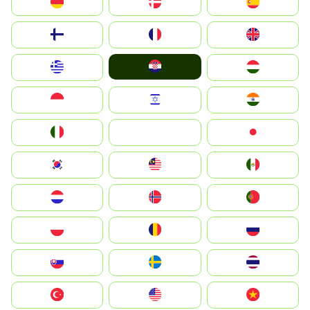
Deutschland
Denmark
España
Suomi
France
United Kingdom
Hrvatska
Greece
Magyarország
Indonesia
Israel
India
Italia
JA
Japan
South Korea
Malay
Mexico
Nederland
Norge
Portugal
Polska
România
Россия
Slovensko
Ruoŧŧa
ไทย
Türkiye
United States
Vietnam