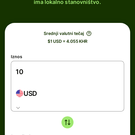
ima lokalno stanovništvo.
Srednji valutni tečaj
$1 USD = 4.055 KHR
Iznos
USD