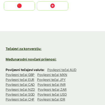
中国
中國香港特別行政區
Tečajevi za konverziju:
Međunarodni novčani prijenosi:
Povijesni tečajevi valuta:
Povijesni tečaj AUD
Povijesni tečaj GBP
Povijesni tečaj MXN
Povijesni tečaj EUR
Povijesni tečaj JPY
Povijesni tečaj CAD
Povijesni tečaj INR
Povijesni tečaj NZD
Povijesni tečaj ZAR
Povijesni tečaj SGD
Povijesni tečaj USD
Povijesni tečaj CHF
Povijesni tečaj IDR