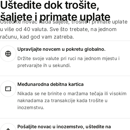
Uštedite dok trošite,
šaljete i primate uplate
Uštedite novac kada šaljete, trošite i primate uplate
u više od 40 valuta. Sve što trebate, na jednom
računu, kad god vam zatreba.
Upravljajte novcem u pokretu globalno.
Držite svoje valute pri ruci na jednom mjestu i
pretvarajte ih u sekundi.
Međunarodna debitna kartica
Nikada se ne brinite o maržama tečaja ili visokim
naknadama za transakcije kada trošite u
inozemstvu.
Pošaljite novac u inozemstvo, uštedite na