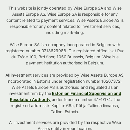
This website is jointly operated by Wise Europe SA and Wise
Assets Europe AS. Wise Europe SA is responsible for any
content related to payment services. Wise Assets Europe AS is
responsible for any content related to investment services,
including marketing.
Wise Europe SA is a company incorporated in Belgium with
registered number 0713629988. Our registered office is at Rue
du Trône 100, 3rd floor, 1050 Brussels, Belgium. Wise is a
payment institution authorised in Belgium.
All investment services are provided by Wise Assets Europe AS,
incorporated in Estonia under registration number 16267372.
Wise Assets Europe AS is authorised and regulated as an
investment firm by the
Estonian Financial Supervision and
Resolution Authority
under licence number 4.1-1/174. The
registered address is Kopli tn 68a, Põhja-Tallinna linnaosa,
Tallinn, Estonia.
All investment services are provided by the respective Wise
Assets
entity in your location
.