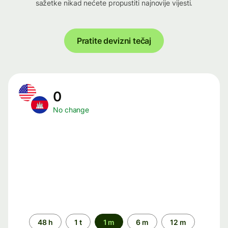
sažetke nikad nećete propustiti najnovije vijesti.
Pratite devizni tečaj
0
No change
Time
48 h
1 t
1 m
6 m
12 m