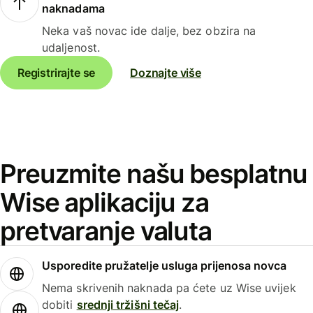
naknadama
Neka vaš novac ide dalje, bez obzira na
udaljenost.
Registrirajte se
Doznajte više
Preuzmite našu besplatnu
Wise aplikaciju za
pretvaranje valuta
Usporedite pružatelje usluga prijenosa novca
Nema skrivenih naknada pa ćete uz Wise uvijek
dobiti
srednji tržišni tečaj
.