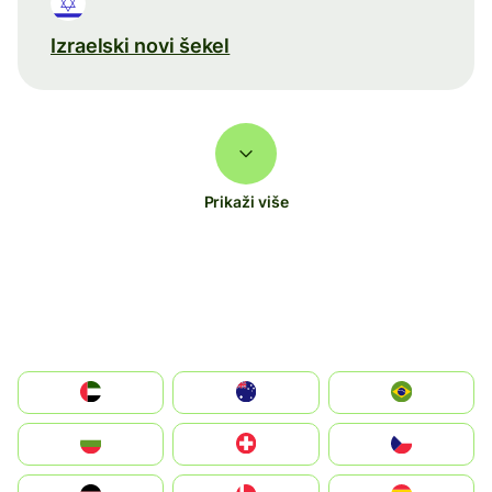
Izraelski novi šekel
Prikaži više
الإمارات العربية المتحدة
Australia
Brazil
България
Switzerland
Czechia