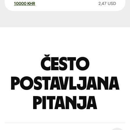
10000
KHR
2,47
USD
Često
postavljana
pitanja