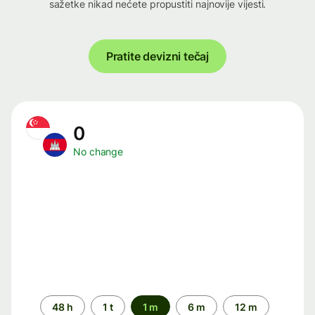
sažetke nikad nećete propustiti najnovije vijesti.
Pratite devizni tečaj
0
No change
Time
48 h
1 t
1 m
6 m
12 m