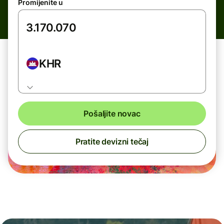
Promijenite u
KHR
Pošaljite novac
Pratite devizni tečaj