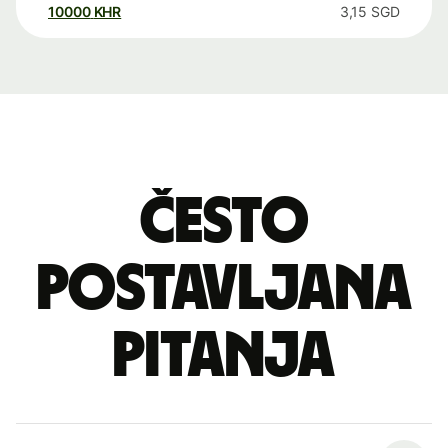
10000
KHR
3,15
SGD
Često
postavljana
pitanja