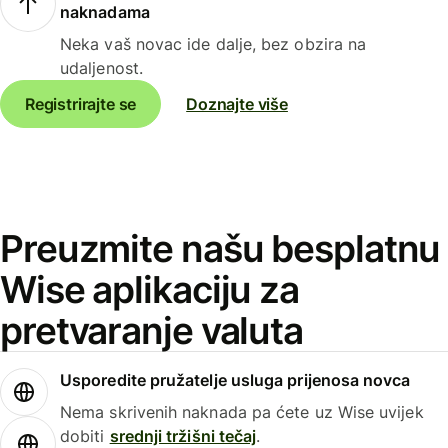
naknadama
Neka vaš novac ide dalje, bez obzira na
udaljenost.
Registrirajte se
Doznajte više
Preuzmite našu besplatnu
Wise aplikaciju za
pretvaranje valuta
Usporedite pružatelje usluga prijenosa novca
Nema skrivenih naknada pa ćete uz Wise uvijek
dobiti
srednji tržišni tečaj
.