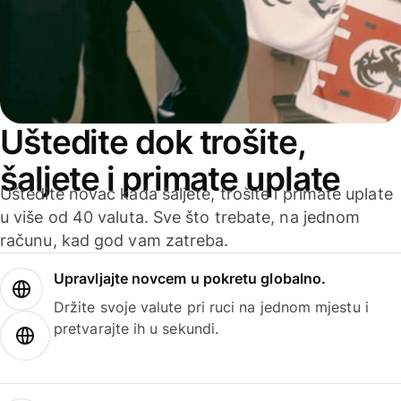
Uštedite dok trošite,
šaljete i primate uplate
Uštedite novac kada šaljete, trošite i primate uplate
u više od 40 valuta. Sve što trebate, na jednom
računu, kad god vam zatreba.
Upravljajte novcem u pokretu globalno.
Držite svoje valute pri ruci na jednom mjestu i
pretvarajte ih u sekundi.