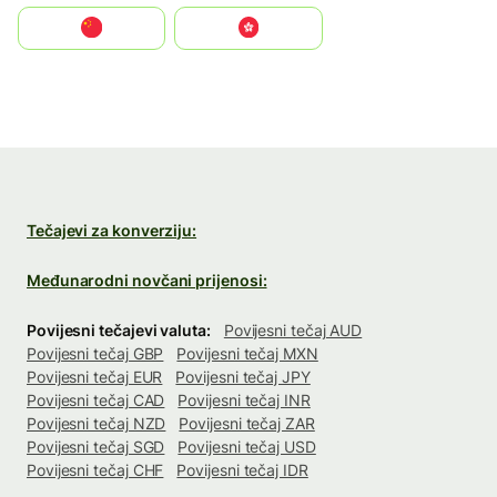
中国
中國香港特別行政區
Tečajevi za konverziju:
Međunarodni novčani prijenosi:
Povijesni tečajevi valuta:
Povijesni tečaj AUD
Povijesni tečaj GBP
Povijesni tečaj MXN
Povijesni tečaj EUR
Povijesni tečaj JPY
Povijesni tečaj CAD
Povijesni tečaj INR
Povijesni tečaj NZD
Povijesni tečaj ZAR
Povijesni tečaj SGD
Povijesni tečaj USD
Povijesni tečaj CHF
Povijesni tečaj IDR