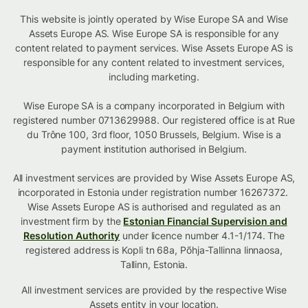
This website is jointly operated by Wise Europe SA and Wise
Assets Europe AS. Wise Europe SA is responsible for any
content related to payment services. Wise Assets Europe AS is
responsible for any content related to investment services,
including marketing.
Wise Europe SA is a company incorporated in Belgium with
registered number 0713629988. Our registered office is at Rue
du Trône 100, 3rd floor, 1050 Brussels, Belgium. Wise is a
payment institution authorised in Belgium.
All investment services are provided by Wise Assets Europe AS,
incorporated in Estonia under registration number 16267372.
Wise Assets Europe AS is authorised and regulated as an
investment firm by the
Estonian Financial Supervision and
Resolution Authority
under licence number 4.1-1/174. The
registered address is Kopli tn 68a, Põhja-Tallinna linnaosa,
Tallinn, Estonia.
All investment services are provided by the respective Wise
Assets
entity in your location
.