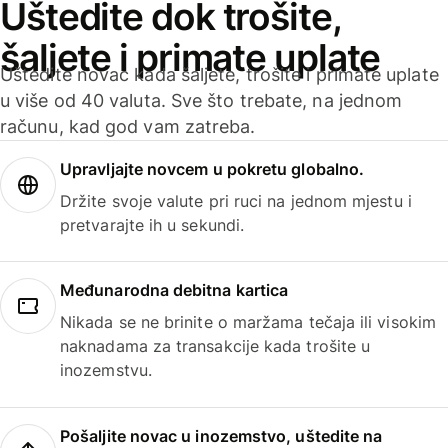
Uštedite dok trošite,
šaljete i primate uplate
Uštedite novac kada šaljete, trošite i primate uplate
u više od 40 valuta. Sve što trebate, na jednom
računu, kad god vam zatreba.
Upravljajte novcem u pokretu globalno.
Držite svoje valute pri ruci na jednom mjestu i
pretvarajte ih u sekundi.
Međunarodna debitna kartica
Nikada se ne brinite o maržama tečaja ili visokim
naknadama za transakcije kada trošite u
inozemstvu.
Pošaljite novac u inozemstvo, uštedite na