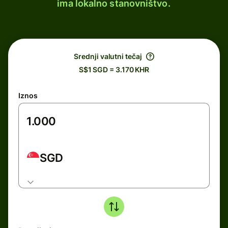
ima lokalno stanovništvo.
Srednji valutni tečaj
S$1 SGD = 3.170 KHR
Iznos
SGD