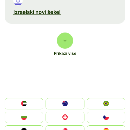
Izraelski novi šekel
Prikaži više
الإمارات العربية المتحدة
Australia
Brazil
България
Switzerland
Czechia