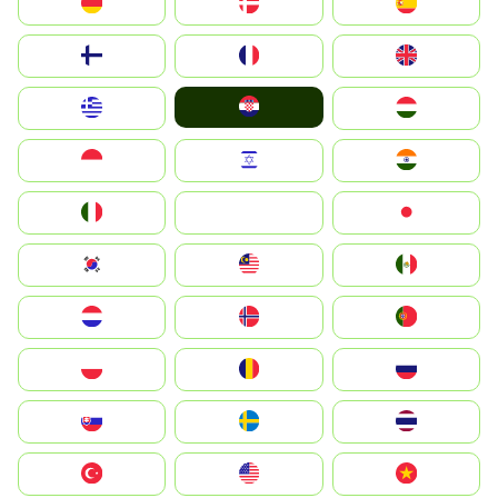
Deutschland
Denmark
España
Suomi
France
United Kingdom
Hrvatska
Greece
Magyarország
Indonesia
Israel
India
Italia
JA
Japan
South Korea
Malay
Mexico
Nederland
Norge
Portugal
Polska
România
Россия
Slovensko
Ruoŧŧa
ไทย
Türkiye
United States
Vietnam