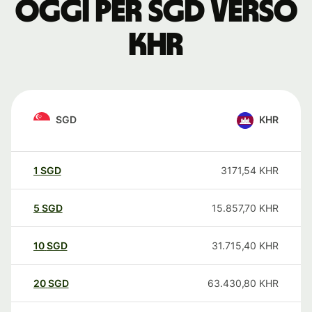
oggi per SGD verso
KHR
SGD
KHR
1
SGD
3171,54
KHR
5
SGD
15.857,70
KHR
10
SGD
31.715,40
KHR
20
SGD
63.430,80
KHR