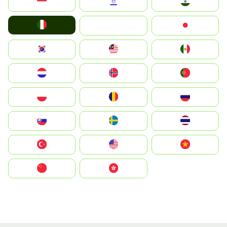
Indonesia
Israel
India
Italia
JA
Japan
South Korea
Malay
Mexico
Nederland
Norge
Portugal
Polska
România
Россия
Slovensko
Ruoŧŧa
ไทย
Türkiye
United States
Vietnam
中国
中國香港特別行政區