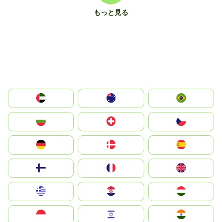
もっと見る
الإمارات العربية المتحدة
Australia
Brazil
България
Switzerland
Czechia
Deutschland
Denmark
España
Suomi
France
United Kingdom
Greece
Hrvatska
Magyarország
Indonesia
Israel
India