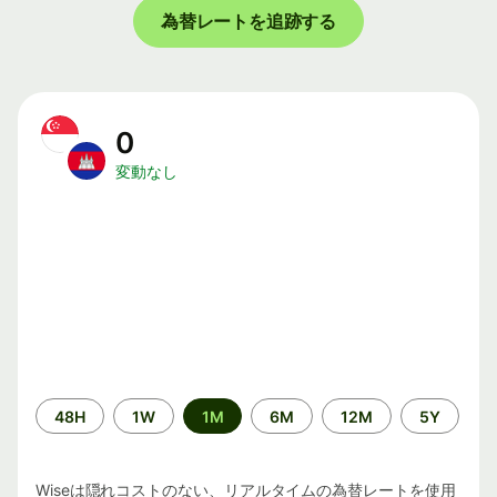
為替レートを追跡する
0
変動なし
期
48H
1W
1M
6M
12M
5Y
間
Wiseは隠れコストのない、リアルタイムの為替レートを使用