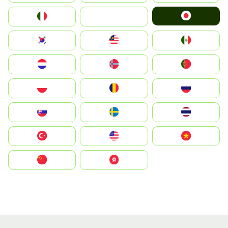
Japan
Italia
JA
South Korea
Malay
Mexico
Nederland
Norge
Portugal
Polska
România
Россия
Slovensko
Ruoŧŧa
ไทย
Türkiye
United States
Vietnam
中国
中國香港特別行政區