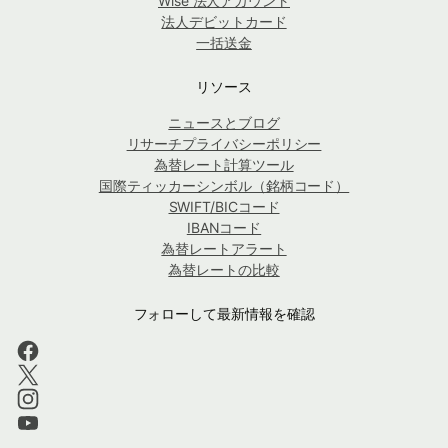
Wise 法人アカウント
法人デビットカード
一括送金
リソース
ニュースとブログ
リサーチプライバシーポリシー
為替レート計算ツール
国際ティッカーシンボル（銘柄コード）
SWIFT/BICコード
IBANコード
為替レートアラート
為替レートの比較
フォローして最新情報を確認