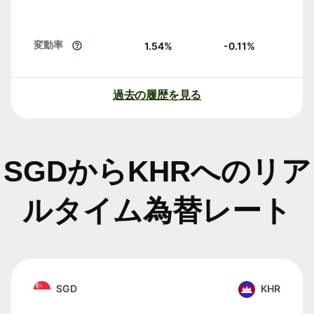
変動率
1.54
%
-0.11
%
過去の履歴を見る
SGDからKHRへのリア
ルタイム為替レート
SGD
KHR