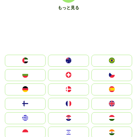
もっと見る
الإمارات العربية المتحدة
Australia
Brazil
България
Switzerland
Czechia
Deutschland
Denmark
España
Suomi
France
United Kingdom
Greece
Hrvatska
Magyarország
Indonesia
Israel
India