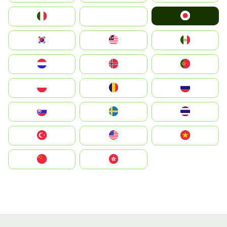
Japan
Italia
JA
South Korea
Malay
Mexico
Nederland
Norge
Portugal
Polska
România
Россия
Slovensko
Ruoŧŧa
ไทย
Türkiye
United States
Vietnam
中国
中國香港特別行政區