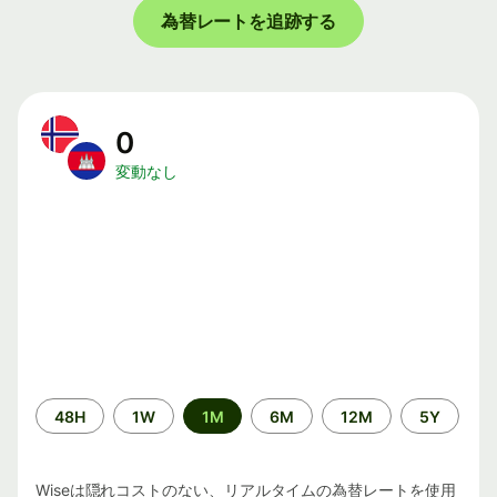
為替レートを追跡する
0
変動なし
期
48H
1W
1M
6M
12M
5Y
間
Wiseは隠れコストのない、リアルタイムの為替レートを使用