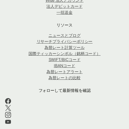
Wise 法人アカウント
法人デビットカード
一括送金
リソース
ニュースとブログ
リサーチプライバシーポリシー
為替レート計算ツール
国際ティッカーシンボル（銘柄コード）
SWIFT/BICコード
IBANコード
為替レートアラート
為替レートの比較
フォローして最新情報を確認