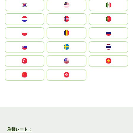
South Korea
Malay
Mexico
Nederland
Norge
Portugal
Polska
România
Россия
Slovensko
Ruoŧŧa
ไทย
Türkiye
United States
Vietnam
中国
中國香港特別行政區
為替レート：