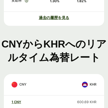
変動率
1.30
%
1.82
%
過去の履歴を見る
CNYからKHRへのリア
ルタイム為替レート
CNY
KHR
1
CNY
600.69
KHR