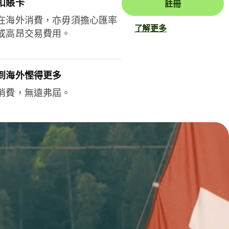
扣賬卡
註冊
在海外消費，亦毋須擔心匯率
了解更多
或高昂交易費用。
到海外慳得更多
消費，無遠弗屆。