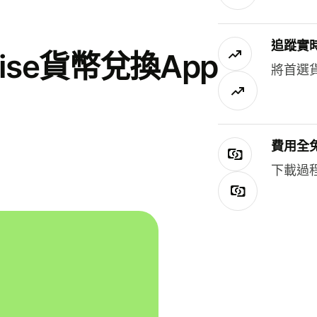
追蹤實
se貨幣兌換App
將首選
費用全
下載過