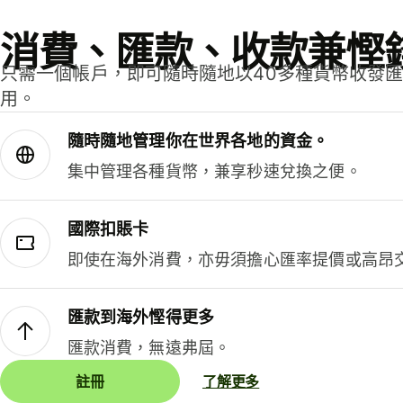
消費、匯款、收款兼慳
只需一個帳戶，即可隨時隨地以40多種貨幣收發
用。
隨時隨地管理你在世界各地的資金。
集中管理各種貨幣，兼享秒速兌換之便。
國際扣賬卡
即使在海外消費，亦毋須擔心匯率提價或高昂
匯款到海外慳得更多
匯款消費，無遠弗屆。
註冊
了解更多