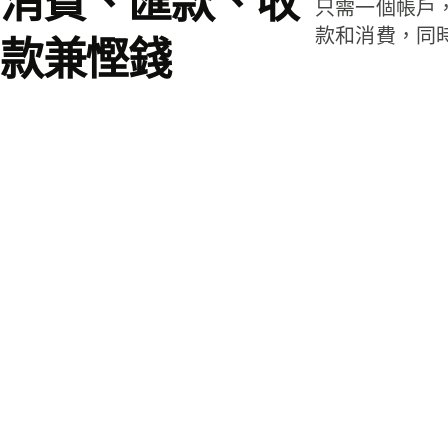
消費、匯款、收
只需一個帳戶
款和消費，同
款兼慳錢