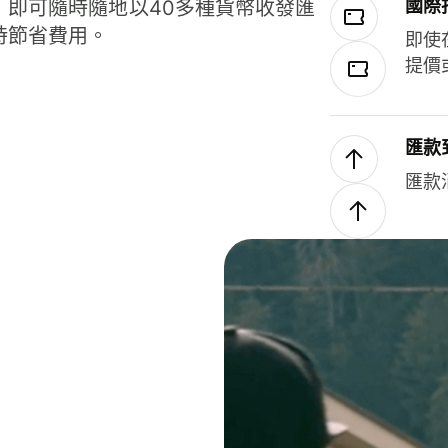
國際
，即可隨時隨地以40多種貨幣收發匯
時節省費用。
即使
提價
匯款
匯款