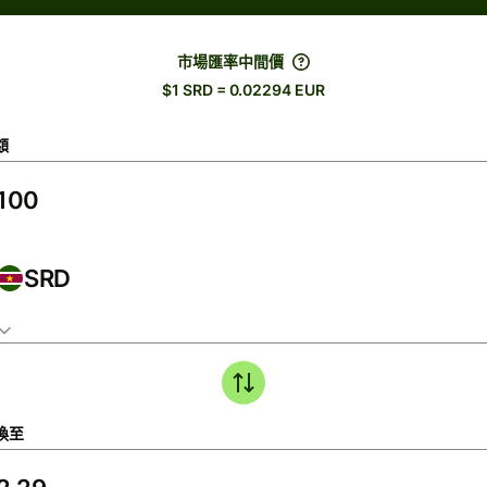
市場匯率中間價
$1 SRD = 0.02294 EUR
額
SRD
換至