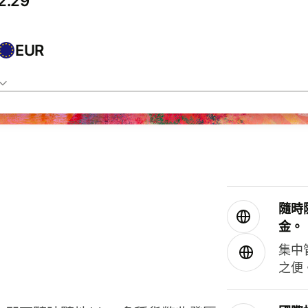
EUR
隨時
金。
集中
之便