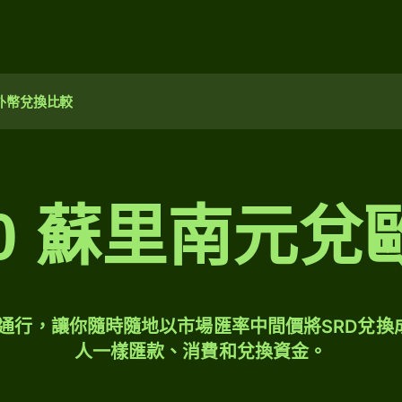
外幣兌換比較
00 蘇里南元兌
球通行，讓你隨時隨地以市場匯率中間價將SRD兌換
人一樣匯款、消費和兌換資金。