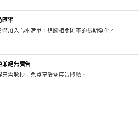
時匯率
貨幣加入心水清單，追蹤相關匯率的長期變化。
免兼絕無廣告
程只需數秒，免費享受零廣告體驗。