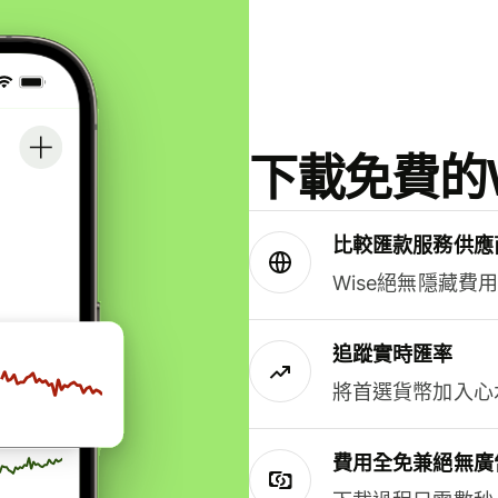
下載免費的W
比較匯款服務供應
Wise絕無隱藏費
追蹤實時匯率
將首選貨幣加入心
費用全免兼絕無廣