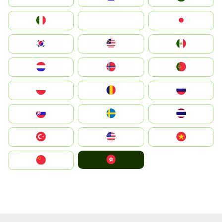
Italia
JA
Japan
South Korea
Malay
Mexico
Nederland
Norge
Portugal
Polska
România
Россия
Slovensko
Ruoŧŧa
ไทย
Türkiye
United States
Vietnam
中國香港特別行政區
中国