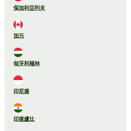
保加利亞列夫
加元
匈牙利福林
印尼盾
印度盧比