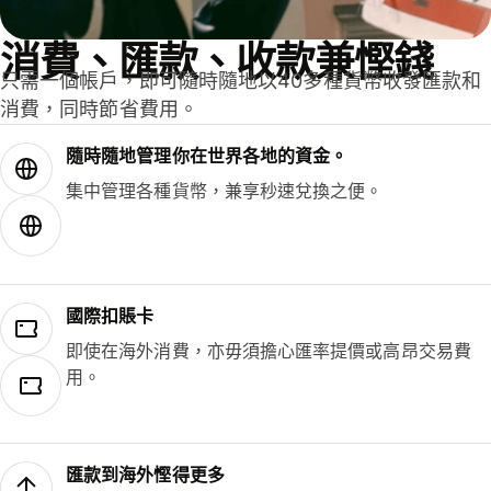
消費、匯款、收款兼慳錢
只需一個帳戶，即可隨時隨地以40多種貨幣收發匯款和
消費，同時節省費用。
隨時隨地管理你在世界各地的資金。
集中管理各種貨幣，兼享秒速兌換之便。
國際扣賬卡
即使在海外消費，亦毋須擔心匯率提價或高昂交易費
用。
匯款到海外慳得更多