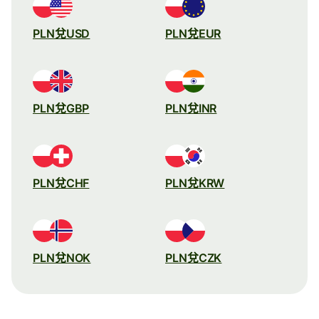
PLN兌USD
PLN兌EUR
PLN兌GBP
PLN兌INR
PLN兌CHF
PLN兌KRW
PLN兌NOK
PLN兌CZK