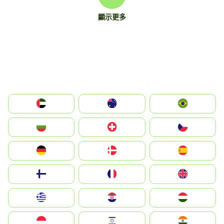
顯示更多
الإمارات العربية المتحدة
Australia
Brazil
България
Switzerland
Czechia
Deutschland
Denmark
España
Suomi
France
United Kingdom
Greece
Hrvatska
Magyarország
Indonesia
Israel
India