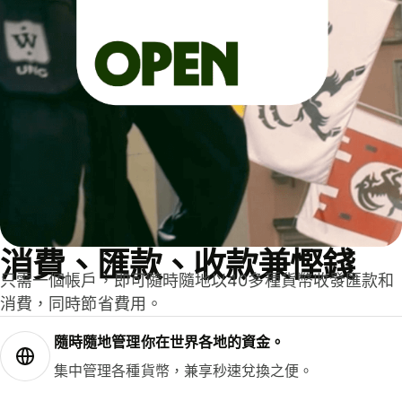
消費、匯款、收款兼慳錢
只需一個帳戶，即可隨時隨地以40多種貨幣收發匯款和
消費，同時節省費用。
隨時隨地管理你在世界各地的資金。
集中管理各種貨幣，兼享秒速兌換之便。