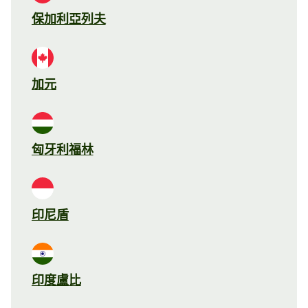
保加利亞列夫
加元
匈牙利福林
印尼盾
印度盧比