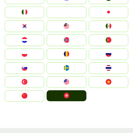
Italia
JA
Japan
South Korea
Malay
Mexico
Nederland
Norge
Portugal
Polska
România
Россия
Slovensko
Ruoŧŧa
ไทย
Türkiye
United States
Vietnam
中國香港特別行政區
中国