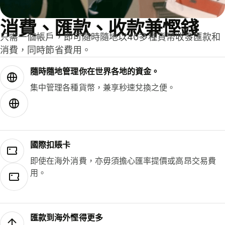
消費、匯款、收款兼慳錢
只需一個帳戶，即可隨時隨地以40多種貨幣收發匯款和
消費，同時節省費用。
隨時隨地管理你在世界各地的資金。
集中管理各種貨幣，兼享秒速兌換之便。
國際扣賬卡
即使在海外消費，亦毋須擔心匯率提價或高昂交易費
用。
匯款到海外慳得更多