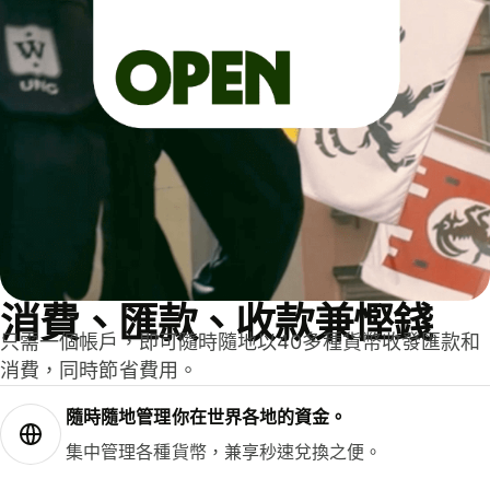
消費、匯款、收款兼慳錢
只需一個帳戶，即可隨時隨地以40多種貨幣收發匯款和
消費，同時節省費用。
隨時隨地管理你在世界各地的資金。
集中管理各種貨幣，兼享秒速兌換之便。