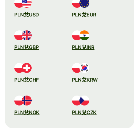
PLN兌USD
PLN兌EUR
PLN兌GBP
PLN兌INR
PLN兌CHF
PLN兌KRW
PLN兌NOK
PLN兌CZK