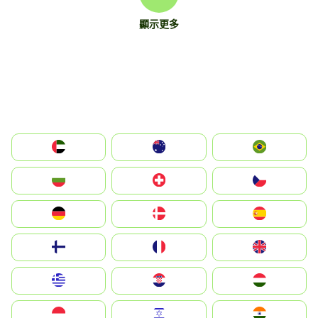
顯示更多
الإمارات العربية المتحدة
Australia
Brazil
България
Switzerland
Czechia
Deutschland
Denmark
España
Suomi
France
United Kingdom
Greece
Hrvatska
Magyarország
Indonesia
Israel
India