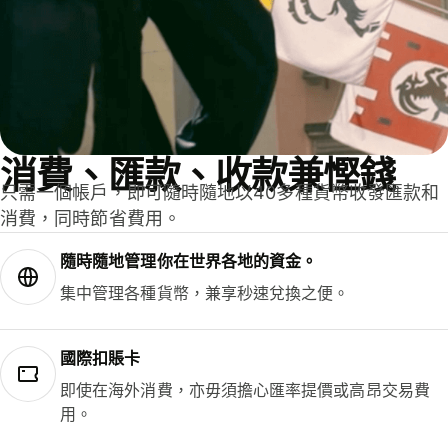
消費、匯款、收款兼慳錢
只需一個帳戶，即可隨時隨地以40多種貨幣收發匯款和
消費，同時節省費用。
隨時隨地管理你在世界各地的資金。
集中管理各種貨幣，兼享秒速兌換之便。
國際扣賬卡
即使在海外消費，亦毋須擔心匯率提價或高昂交易費
用。