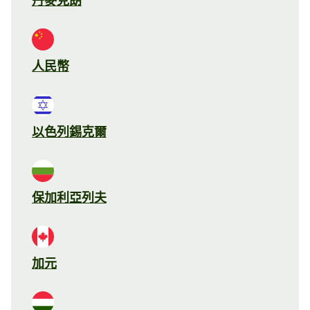
丹麥克朗
人民幣
以色列錫克爾
保加利亞列夫
加元