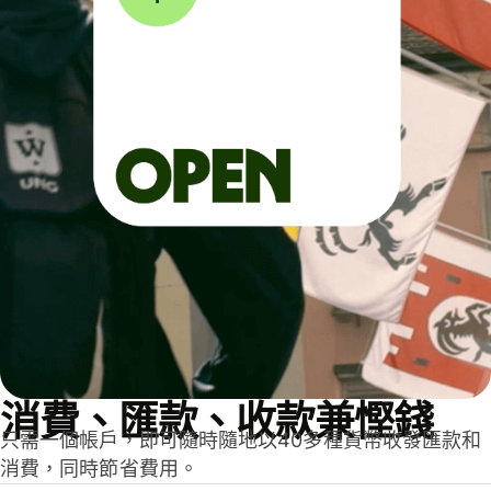
消費、匯款、收款兼慳錢
只需一個帳戶，即可隨時隨地以40多種貨幣收發匯款和
消費，同時節省費用。