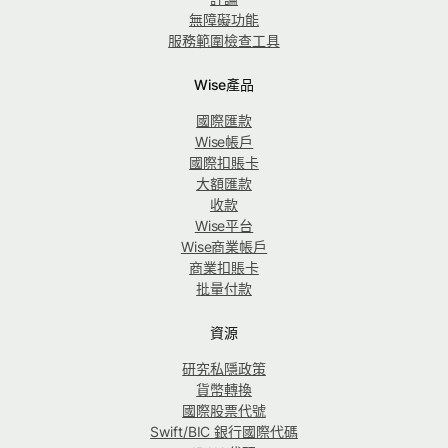
無障礙功能
服務範圍檢查工具
Wise產品
國際匯款
Wise帳戶
國際扣賬卡
大額匯款
收款
Wise平台
Wise商業帳戶
商業扣賬卡
批量付款
資源
研究私隱政策
貨幣轉換
國際股票代號
Swift/BIC 銀行國際代碼