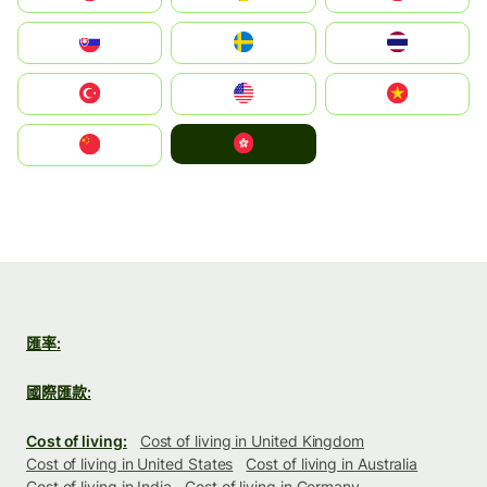
Slovensko
Ruoŧŧa
ไทย
Türkiye
United States
Vietnam
中國香港特別行政區
中国
匯率:
國際匯款:
Cost of living:
Cost of living in United Kingdom
Cost of living in United States
Cost of living in Australia
Cost of living in India
Cost of living in Germany