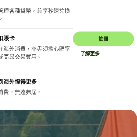
管理各種貨幣，兼享秒速兌換
。
扣賬卡
註冊
在海外消費，亦毋須擔心匯率
了解更多
或高昂交易費用。
到海外慳得更多
消費，無遠弗屆。