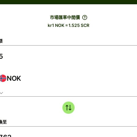
市場匯率中間價
kr1 NOK = 1.525 SCR
額
NOK
換至