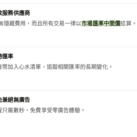
款服務供應商
e絕無隱藏費用，而且所有交易一律以
市場匯率中間價
結算。
時匯率
貨幣加入心水清單，追蹤相關匯率的長期變化。
免兼絕無廣告
程只需數秒，免費享受零廣告體驗。