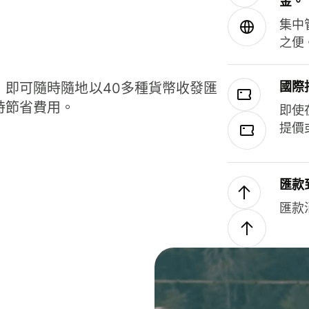
金。
集中
之便
國際
，即可隨時隨地以40多種貨幣收發匯
時節省費用。
即使
提價
匯款
匯款