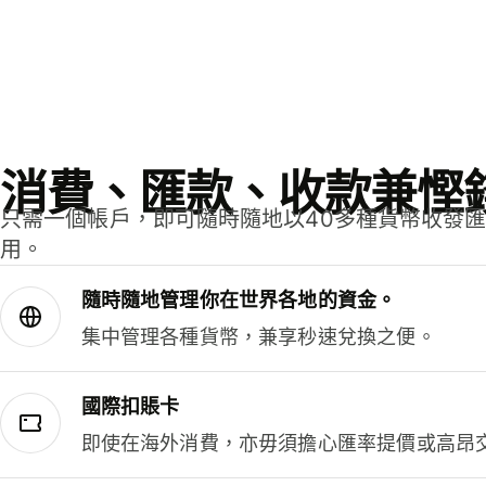
消費、匯款、收款兼慳
只需一個帳戶，即可隨時隨地以40多種貨幣收發
用。
隨時隨地管理你在世界各地的資金。
集中管理各種貨幣，兼享秒速兌換之便。
國際扣賬卡
即使在海外消費，亦毋須擔心匯率提價或高昂