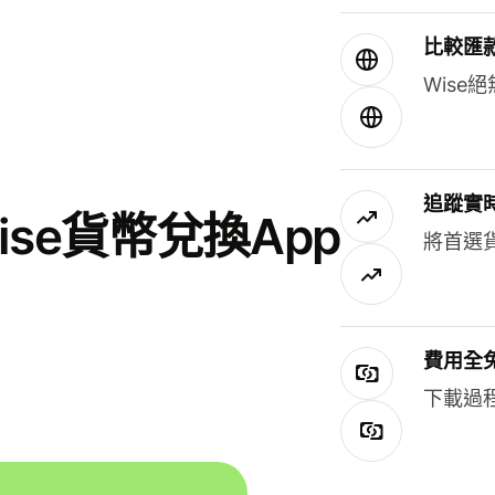
比較匯
Wis
追蹤實
se貨幣兌換App
將首選
費用全
下載過