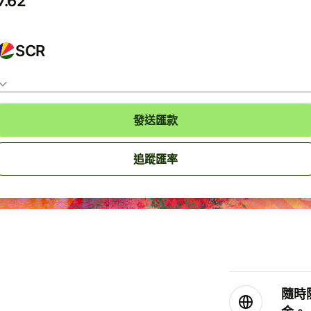
SCR
發送匯款
追蹤匯率
隨時