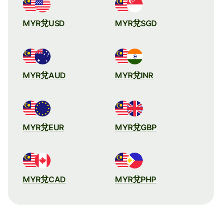
MYR兌USD
MYR兌SGD
MYR兌AUD
MYR兌INR
MYR兌EUR
MYR兌GBP
MYR兌CAD
MYR兌PHP