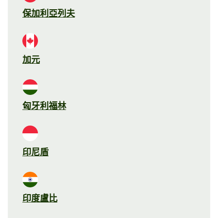
保加利亞列夫
加元
匈牙利福林
印尼盾
印度盧比