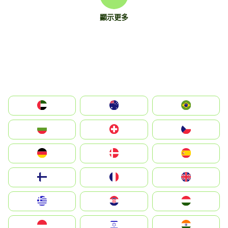
顯示更多
الإمارات العربية المتحدة
Australia
Brazil
България
Switzerland
Czechia
Deutschland
Denmark
España
Suomi
France
United Kingdom
Greece
Hrvatska
Magyarország
Indonesia
Israel
India