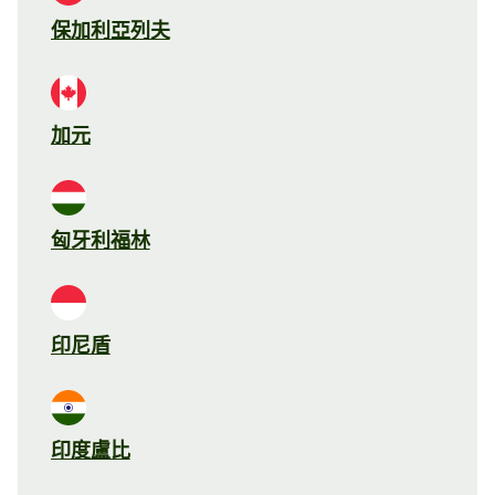
保加利亞列夫
加元
匈牙利福林
印尼盾
印度盧比