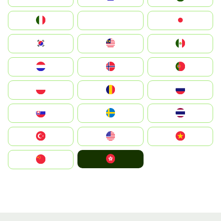
Italia
JA
Japan
South Korea
Malay
Mexico
Nederland
Norge
Portugal
Polska
România
Россия
Slovensko
Ruoŧŧa
ไทย
Türkiye
United States
Vietnam
中國香港特別行政區
中国