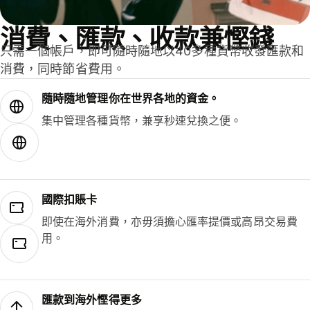
消費、匯款、收款兼慳錢
只需一個帳戶，即可隨時隨地以40多種貨幣收發匯款和
消費，同時節省費用。
隨時隨地管理你在世界各地的資金。
集中管理各種貨幣，兼享秒速兌換之便。
國際扣賬卡
即使在海外消費，亦毋須擔心匯率提價或高昂交易費
用。
匯款到海外慳得更多