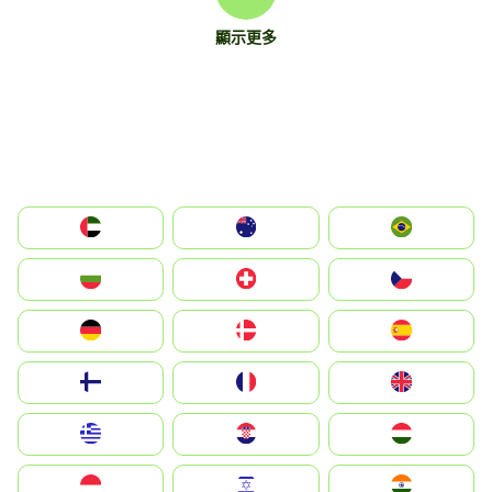
顯示更多
الإمارات العربية المتحدة
Australia
Brazil
България
Switzerland
Czechia
Deutschland
Denmark
España
Suomi
France
United Kingdom
Greece
Hrvatska
Magyarország
Indonesia
Israel
India