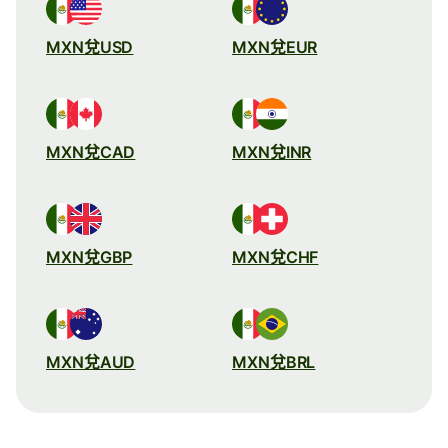
MXN兌USD
MXN兌EUR
MXN兌CAD
MXN兌INR
MXN兌GBP
MXN兌CHF
MXN兌AUD
MXN兌BRL