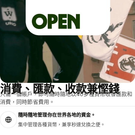
消費、匯款、收款兼慳錢
只需一個帳戶，即可隨時隨地以40多種貨幣收發匯款和
消費，同時節省費用。
隨時隨地管理你在世界各地的資金。
集中管理各種貨幣，兼享秒速兌換之便。