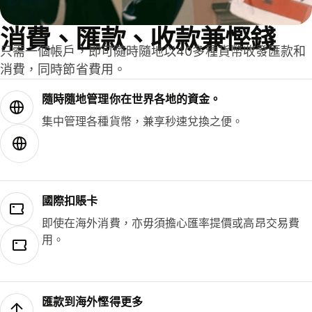
消費、匯款、收款兼慳錢
只需一個帳戶，即可隨時隨地以40多種貨幣收發匯款和
消費，同時節省費用。
隨時隨地管理你在世界各地的資金。
集中管理各種貨幣，兼享秒速兌換之便。
國際扣賬卡
即使在海外消費，亦毋須擔心匯率提價或高昂交易費
用。
匯款到海外慳得更多