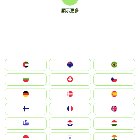
顯示更多
الإمارات العربية المتحدة
Australia
Brazil
България
Switzerland
Czechia
Deutschland
Denmark
España
Suomi
France
United Kingdom
Greece
Hrvatska
Magyarország
Indonesia
Israel
India