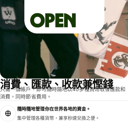
消費、匯款、收款兼慳錢
只需一個帳戶，即可隨時隨地以40多種貨幣收發匯款和
消費，同時節省費用。
隨時隨地管理你在世界各地的資金。
集中管理各種貨幣，兼享秒速兌換之便。