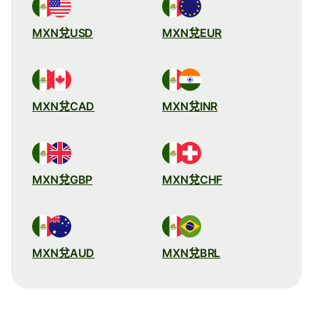
MXN兌USD
MXN兌EUR
MXN兌CAD
MXN兌INR
MXN兌GBP
MXN兌CHF
MXN兌AUD
MXN兌BRL