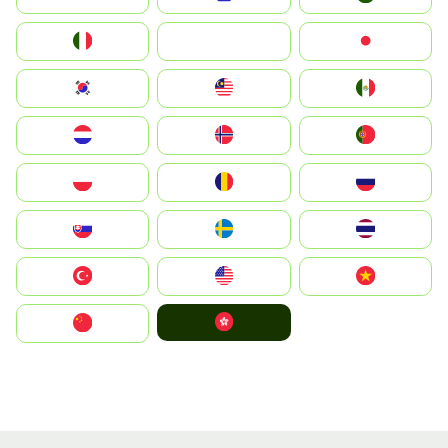
Italia
JA
Japan
South Korea
Malay
Mexico
Nederland
Norge
Portugal
Polska
România
Россия
Slovensko
Ruoŧŧa
ไทย
Türkiye
United States
Vietnam
中國香港特別行政區
中国