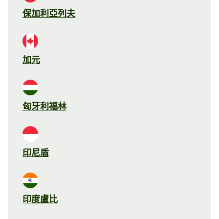
保加利亞列夫
加元
匈牙利福林
印尼盾
印度盧比