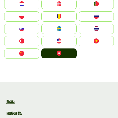
Nederland
Norge
Portugal
Polska
România
Россия
Slovensko
Ruoŧŧa
ไทย
Türkiye
United States
Vietnam
中國香港特別行政區
中国
匯率:
國際匯款: