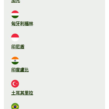
加元
匈牙利福林
印尼盾
印度盧比
土耳其里拉