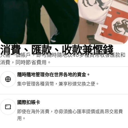
消費、匯款、收款兼慳錢
只需一個帳戶，即可隨時隨地以40多種貨幣收發匯款和
消費，同時節省費用。
隨時隨地管理你在世界各地的資金。
集中管理各種貨幣，兼享秒速兌換之便。
國際扣賬卡
即使在海外消費，亦毋須擔心匯率提價或高昂交易費
用。