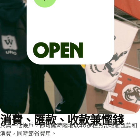
消費、匯款、收款兼慳錢
只需一個帳戶，即可隨時隨地以40多種貨幣收發匯款和
消費，同時節省費用。