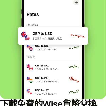
下載免費的Wise貨幣兌換