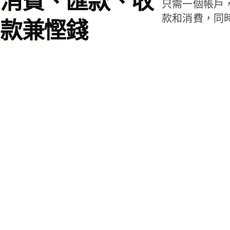
消費、匯款、收
只需一個帳戶
款和消費，同
款兼慳錢