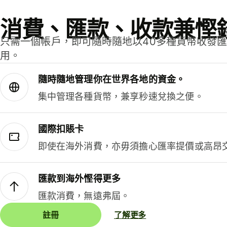
消費、匯款、收款兼慳
只需一個帳戶，即可隨時隨地以40多種貨幣收發
用。
隨時隨地管理你在世界各地的資金。
集中管理各種貨幣，兼享秒速兌換之便。
國際扣賬卡
即使在海外消費，亦毋須擔心匯率提價或高昂
匯款到海外慳得更多
匯款消費，無遠弗屆。
註冊
了解更多