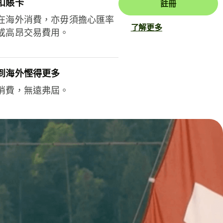
扣賬卡
註冊
在海外消費，亦毋須擔心匯率
了解更多
或高昂交易費用。
到海外慳得更多
消費，無遠弗屆。