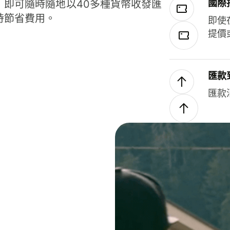
國際
，即可隨時隨地以40多種貨幣收發匯
時節省費用。
即使
提價
匯款
匯款