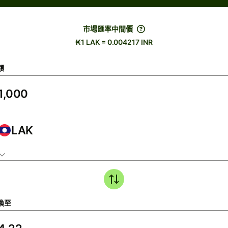
市場匯率中間價
₭1 LAK = 0.004217 INR
額
LAK
換至