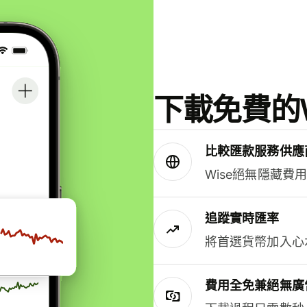
下載免費的W
比較匯款服務供應
Wise絕無隱藏費
追蹤實時匯率
將首選貨幣加入心
費用全免兼絕無廣