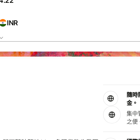
INR
隨時
金。
集中
之便