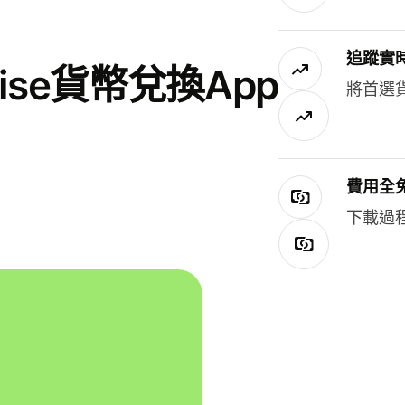
追蹤實
se貨幣兌換App
將首選
費用全
下載過