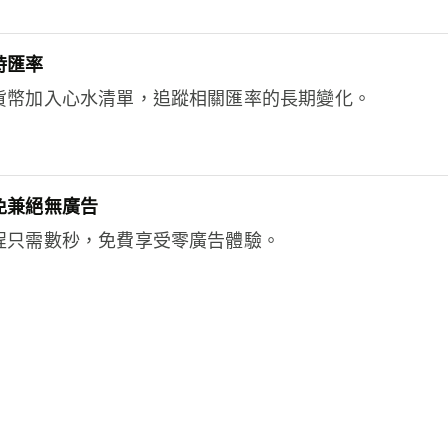
時匯率
貨幣加入心水清單，追蹤相關匯率的長期變化。
免兼絕無廣告
程只需數秒，免費享受零廣告體驗。