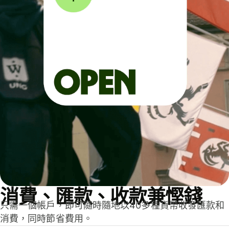
消費、匯款、收款兼慳錢
只需一個帳戶，即可隨時隨地以40多種貨幣收發匯款和
消費，同時節省費用。