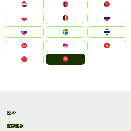
Nederland
Norge
Portugal
Polska
România
Россия
Slovensko
Ruoŧŧa
ไทย
Türkiye
United States
Vietnam
中國香港特別行政區
中国
匯率:
國際匯款: