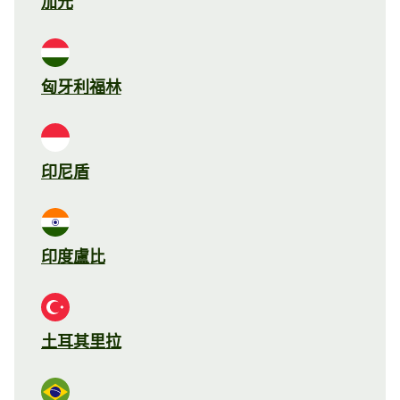
加元
匈牙利福林
印尼盾
印度盧比
土耳其里拉