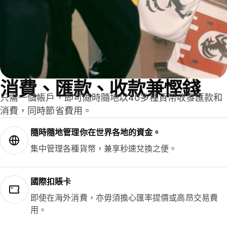
消費、匯款、收款兼慳錢
只需一個帳戶，即可隨時隨地以40多種貨幣收發匯款和
消費，同時節省費用。
隨時隨地管理你在世界各地的資金。
集中管理各種貨幣，兼享秒速兌換之便。
國際扣賬卡
即使在海外消費，亦毋須擔心匯率提價或高昂交易費
用。