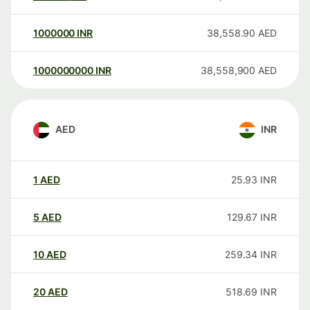
1000000
INR
38,558.90
AED
1000000000
INR
38,558,900
AED
AED
INR
1
AED
25.93
INR
5
AED
129.67
INR
10
AED
259.34
INR
20
AED
518.69
INR