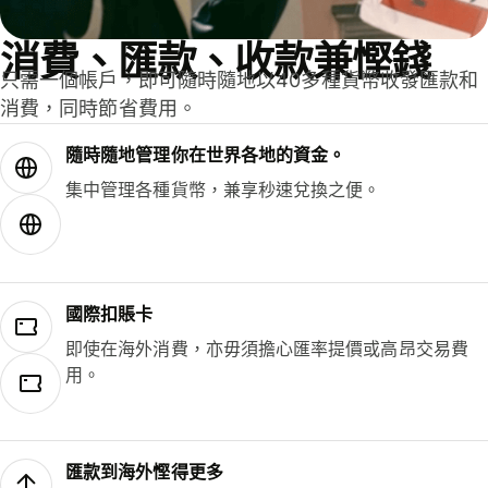
消費、匯款、收款兼慳錢
只需一個帳戶，即可隨時隨地以40多種貨幣收發匯款和
消費，同時節省費用。
隨時隨地管理你在世界各地的資金。
集中管理各種貨幣，兼享秒速兌換之便。
國際扣賬卡
即使在海外消費，亦毋須擔心匯率提價或高昂交易費
用。
匯款到海外慳得更多