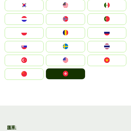
South Korea
Malay
Mexico
Nederland
Norge
Portugal
Polska
România
Россия
Slovensko
Ruoŧŧa
ไทย
Türkiye
United States
Vietnam
中國香港特別行政區
中国
匯率: