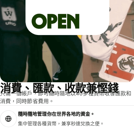
消費、匯款、收款兼慳錢
只需一個帳戶，即可隨時隨地以40多種貨幣收發匯款和
消費，同時節省費用。
隨時隨地管理你在世界各地的資金。
集中管理各種貨幣，兼享秒速兌換之便。