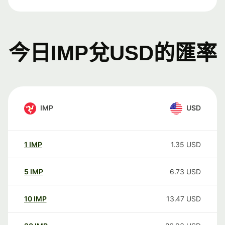
今日IMP兌USD的匯率
IMP
USD
1
IMP
1.35
USD
5
IMP
6.73
USD
10
IMP
13.47
USD