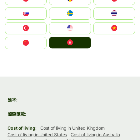
Slovensko
Ruoŧŧa
ไทย
Türkiye
United States
Vietnam
中國香港特別行政區
中国
匯率:
國際匯款:
Cost of living:
Cost of living in United Kingdom
Cost of living in United States
Cost of living in Australia