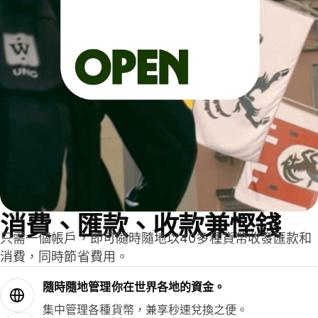
消費、匯款、收款兼慳錢
只需一個帳戶，即可隨時隨地以40多種貨幣收發匯款和
消費，同時節省費用。
隨時隨地管理你在世界各地的資金。
集中管理各種貨幣，兼享秒速兌換之便。