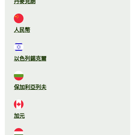
丹麥克朗
人民幣
以色列錫克爾
保加利亞列夫
加元