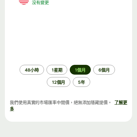
沒有變更
時
48小時
1星期
1個月
6個月
段
12個月
5年
我們使用真實的市場匯率中間價，絕無添加隱藏提價。
了解更
多