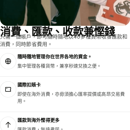
消費、匯款、收款兼慳錢
只需一個帳戶，即可隨時隨地以40多種貨幣收發匯款和
消費，同時節省費用。
隨時隨地管理你在世界各地的資金。
集中管理各種貨幣，兼享秒速兌換之便。
國際扣賬卡
即使在海外消費，亦毋須擔心匯率提價或高昂交易費
用。
匯款到海外慳得更多
匯款消費，無遠弗屆。