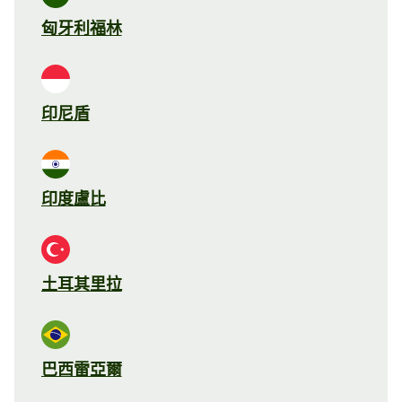
匈牙利福林
印尼盾
印度盧比
土耳其里拉
巴西雷亞爾