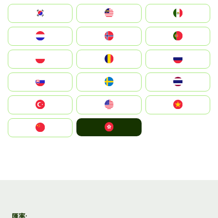
South Korea
Malay
Mexico
Nederland
Norge
Portugal
Polska
România
Россия
Slovensko
Ruoŧŧa
ไทย
Türkiye
United States
Vietnam
中國香港特別行政區
中国
匯率: