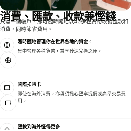
消費、匯款、收款兼慳錢
只需一個帳戶，即可隨時隨地以40多種貨幣收發匯款和
消費，同時節省費用。
隨時隨地管理你在世界各地的資金。
集中管理各種貨幣，兼享秒速兌換之便。
國際扣賬卡
即使在海外消費，亦毋須擔心匯率提價或高昂交易費
用。
匯款到海外慳得更多