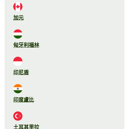
加元
匈牙利福林
印尼盾
印度盧比
土耳其里拉