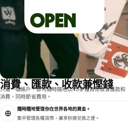
消費、匯款、收款兼慳錢
只需一個帳戶，即可隨時隨地以40多種貨幣收發匯款和
消費，同時節省費用。
隨時隨地管理你在世界各地的資金。
集中管理各種貨幣，兼享秒速兌換之便。