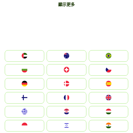
顯示更多
الإمارات العربية المتحدة
Australia
Brazil
България
Switzerland
Czechia
Deutschland
Denmark
España
Suomi
France
United Kingdom
Greece
Hrvatska
Magyarország
Indonesia
Israel
India