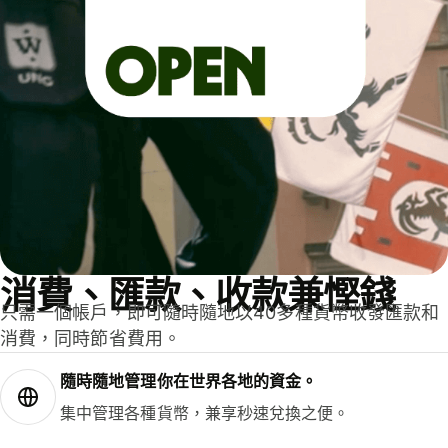
消費、匯款、收款兼慳錢
只需一個帳戶，即可隨時隨地以40多種貨幣收發匯款和
消費，同時節省費用。
隨時隨地管理你在世界各地的資金。
集中管理各種貨幣，兼享秒速兌換之便。