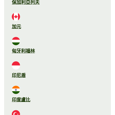
保加利亞列夫
加元
匈牙利福林
印尼盾
印度盧比