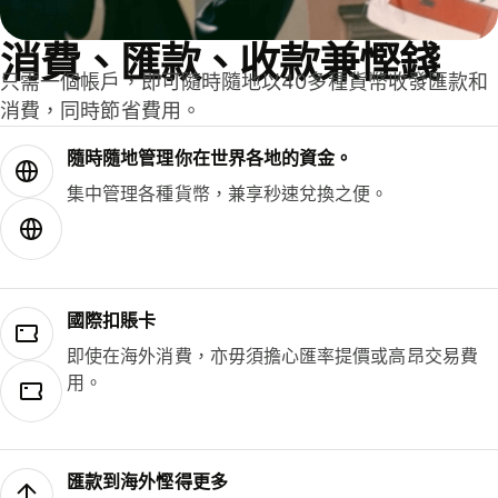
消費、匯款、收款兼慳錢
只需一個帳戶，即可隨時隨地以40多種貨幣收發匯款和
消費，同時節省費用。
隨時隨地管理你在世界各地的資金。
集中管理各種貨幣，兼享秒速兌換之便。
國際扣賬卡
即使在海外消費，亦毋須擔心匯率提價或高昂交易費
用。
匯款到海外慳得更多