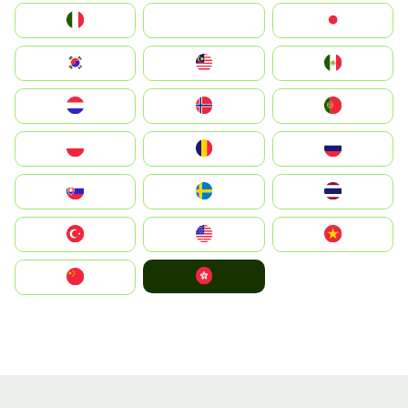
Italia
JA
Japan
South Korea
Malay
Mexico
Nederland
Norge
Portugal
Polska
România
Россия
Slovensko
Ruoŧŧa
ไทย
Türkiye
United States
Vietnam
中國香港特別行政區
中国