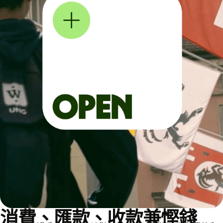
消費、匯款、收款兼慳錢