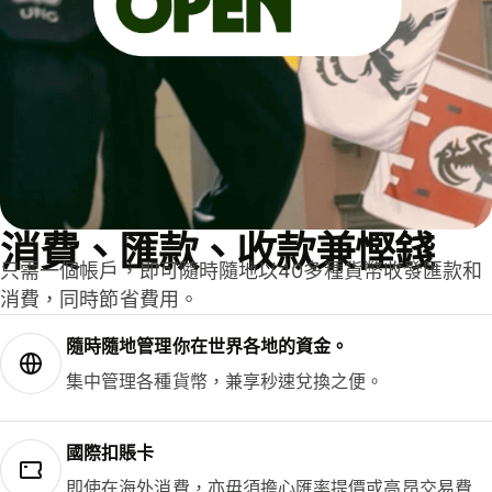
消費、匯款、收款兼慳錢
只需一個帳戶，即可隨時隨地以40多種貨幣收發匯款和
消費，同時節省費用。
隨時隨地管理你在世界各地的資金。
集中管理各種貨幣，兼享秒速兌換之便。
國際扣賬卡
即使在海外消費，亦毋須擔心匯率提價或高昂交易費