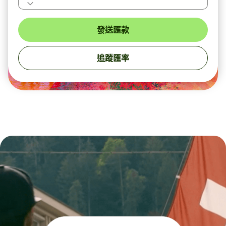
發送匯款
追蹤匯率