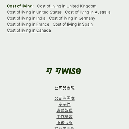
Cost of living:
Cost of living in United Kingdom
Cost of living in United States
Cost of living in Australia
Cost of living in India
Cost of living in Germany
Cost of living in France
Cost of living in Spain
Cost of living in Canada
公司與團隊
公司與團隊
安全性
媒體報導
工作機會
服務狀態
投資者關係