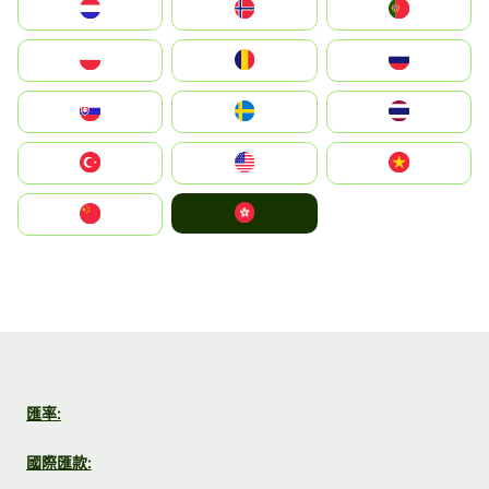
Nederland
Norge
Portugal
Polska
România
Россия
Slovensko
Ruoŧŧa
ไทย
Türkiye
United States
Vietnam
中國香港特別行政區
中国
匯率:
國際匯款: