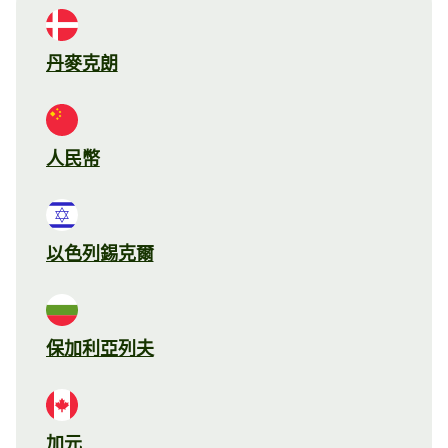
丹麥克朗
人民幣
以色列錫克爾
保加利亞列夫
加元