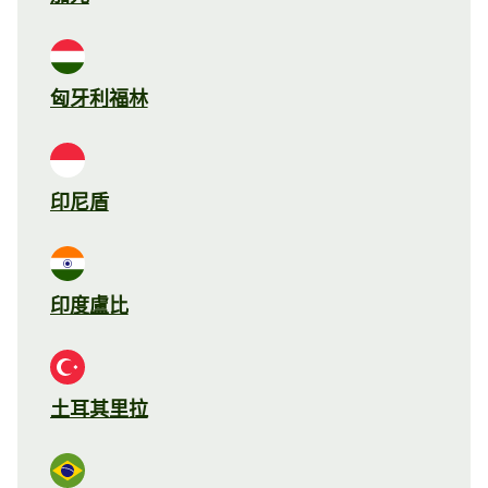
匈牙利福林
印尼盾
印度盧比
土耳其里拉