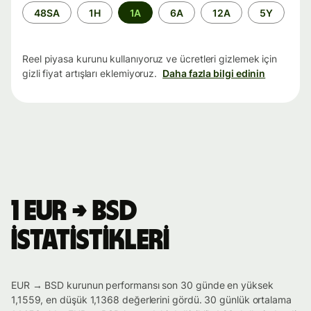
Zaman
48SA
1H
1A
6A
12A
5Y
aralığı
Reel piyasa kurunu kullanıyoruz ve ücretleri gizlemek için
gizli fiyat artışları eklemiyoruz.
Daha fazla bilgi edinin
1 EUR → BSD
istatistikleri
EUR → BSD kurunun performansı son 30 günde en yüksek
1,1559, en düşük 1,1368 değerlerini gördü. 30 günlük ortalama