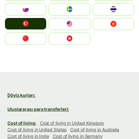
Slovensko
Ruoŧŧa
ไทย
Türkiye
United States
Vietnam
中国
中國香港特別行政區
Döviz kurları:
Uluslararası para transferleri:
Cost of living:
Cost of living in United Kingdom
Cost of living in United States
Cost of living in Australia
Cost of living in India
Cost of living in Germany