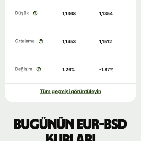
Düşük
1,1368
1,1354
Ortalama
1,1453
1,1512
Değişim
1.26
%
-1.87
%
Tüm geçmişi görüntüleyin
Bugünün EUR-BSD
kurları