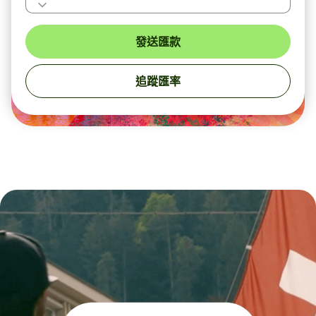
發送匯款
追蹤匯率