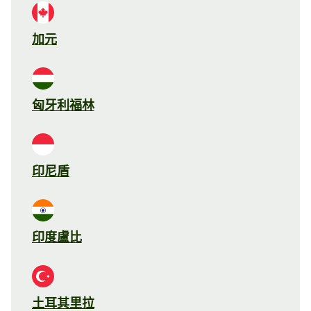
加元
匈牙利福林
印尼盾
印度盧比
土耳其里拉