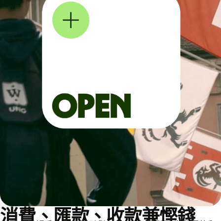
消費、匯款、收款兼慳錢