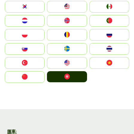
South Korea
Malay
Mexico
Nederland
Norge
Portugal
Polska
România
Россия
Slovensko
Ruoŧŧa
ไทย
Türkiye
United States
Vietnam
中國香港特別行政區
中国
匯率: