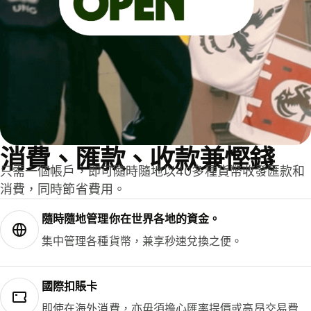
消費、匯款、收款兼慳錢
只需一個帳戶，即可隨時隨地以40多種貨幣收發匯款和
消費，同時節省費用。
隨時隨地管理你在世界各地的資金。
集中管理各種貨幣，兼享秒速兌換之便。
國際扣賬卡
即使在海外消費，亦毋須擔心匯率提價或高昂交易費