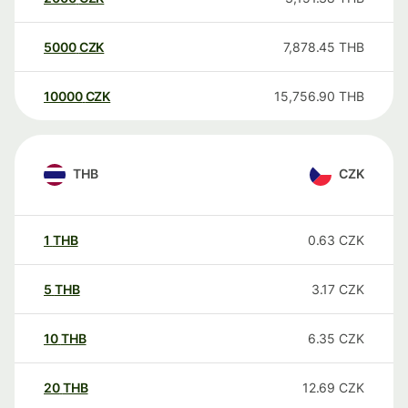
5000
CZK
7,878.45
THB
10000
CZK
15,756.90
THB
THB
CZK
1
THB
0.63
CZK
5
THB
3.17
CZK
10
THB
6.35
CZK
20
THB
12.69
CZK