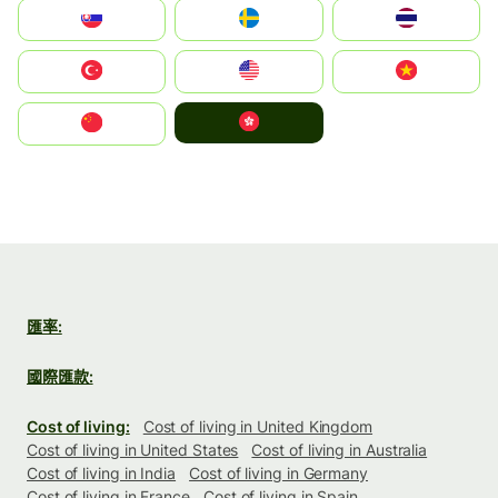
Slovensko
Ruoŧŧa
ไทย
Türkiye
United States
Vietnam
中國香港特別行政區
中国
匯率:
國際匯款:
Cost of living:
Cost of living in United Kingdom
Cost of living in United States
Cost of living in Australia
Cost of living in India
Cost of living in Germany
Cost of living in France
Cost of living in Spain