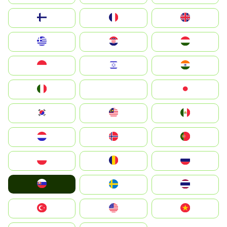
Suomi
France
United Kingdom
Greece
Hrvatska
Magyarország
Indonesia
Israel
India
Italia
JA
Japan
South Korea
Malay
Mexico
Nederland
Norge
Portugal
Polska
România
Россия
Slovensko
Ruoŧŧa
ไทย
Türkiye
United States
Vietnam