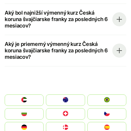
Aký bol najnižší výmenný kurz Česká
koruna švajčiarske franky za posledných 6
mesiacov?
Aký je priemerný výmenný kurz Česká
koruna švajčiarske franky za posledných 6
mesiacov?
الإمارات العربية المتحدة
Australia
Brazil
България
Switzerland
Czechia
Deutschland
Denmark
España