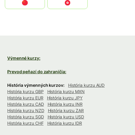
中国
中國香港特別行政區
Výmenné kurzy:
Prevod peňazí do zahraničia:
História výmenných kurzov:
História kurzu AUD
História kurzu GBP
História kurzu MXN
História kurzu EUR
História kurzu JPY
História kurzu CAD
História kurzu INR
História kurzu NZD
História kurzu ZAR
História kurzu SGD
História kurzu USD
História kurzu CHF
História kurzu IDR