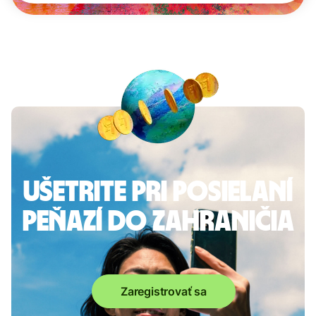
Ušetrite pri posielaní
peňazí do zahraničia
Zaregistrovať sa