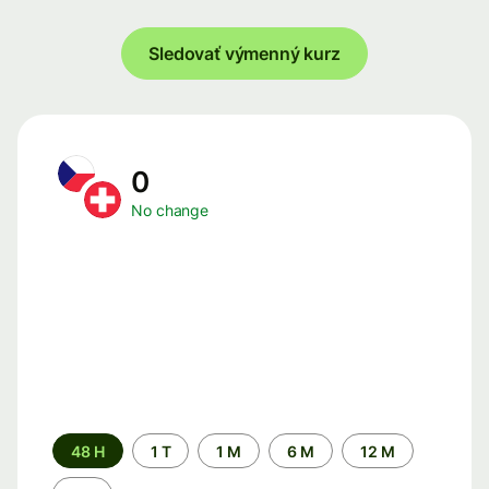
Sledovať výmenný kurz
0
No change
Time
48 H
1 T
1 M
6 M
12 M
period