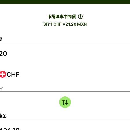
市場匯率中間價
SFr.1 CHF = 21.20 MXN
額
CHF
換至