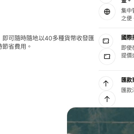
金。
集中
之便
國際
，即可隨時隨地以40多種貨幣收發匯
時節省費用。
即使
提價
匯款
匯款