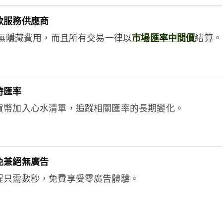
款服務供應商
e絕無隱藏費用，而且所有交易一律以
市場匯率中間價
結算。
時匯率
貨幣加入心水清單，追蹤相關匯率的長期變化。
免兼絕無廣告
程只需數秒，免費享受零廣告體驗。