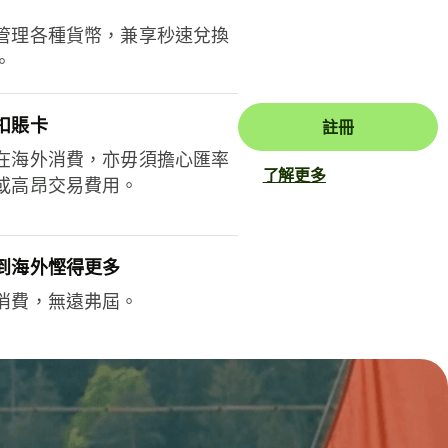
管理各種貨幣，兼享秒速兌換
。
扣賬卡
註冊
在海外消費，亦毋須擔心匯率
了解更多
或高昂交易費用。
到海外慳得更多
消費，無遠弗屆。