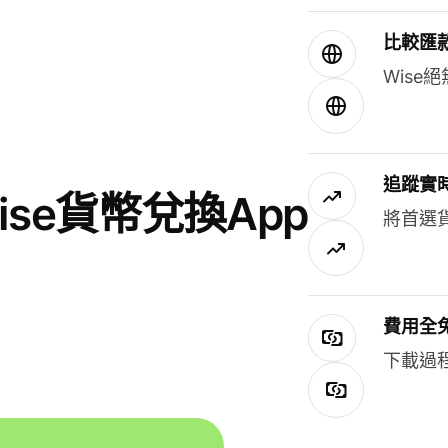
比較匯
Wis
追蹤實
se貨幣兌換App
將首選
費用全
下載過