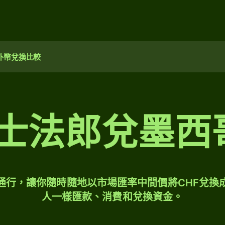
外幣兌換比較
瑞士法郎兌墨西
球通行，讓你隨時隨地以市場匯率中間價將CHF兌換
人一樣匯款、消費和兌換資金。