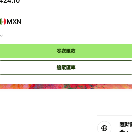
MXN
發送匯款
追蹤匯率
隨時