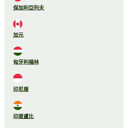
保加利亞列夫
加元
匈牙利福林
印尼盾
印度盧比