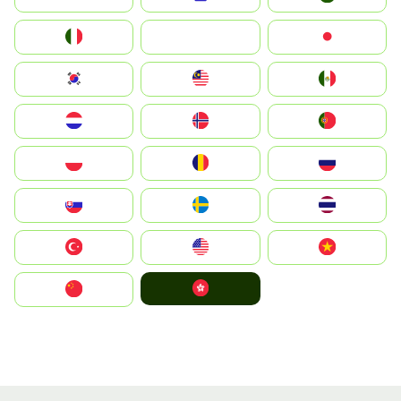
Italia
JA
Japan
South Korea
Malay
Mexico
Nederland
Norge
Portugal
Polska
România
Россия
Slovensko
Ruoŧŧa
ไทย
Türkiye
United States
Vietnam
中國香港特別行政區
中国