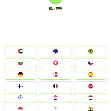
顯示更多
الإمارات العربية المتحدة
Australia
Brazil
България
Switzerland
Czechia
Deutschland
Denmark
España
Suomi
France
United Kingdom
Greece
Hrvatska
Magyarország
Indonesia
Israel
India