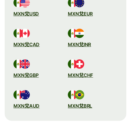
MXN兌USD
MXN兌EUR
MXN兌CAD
MXN兌INR
MXN兌GBP
MXN兌CHF
MXN兌AUD
MXN兌BRL