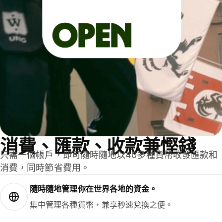
消費、匯款、收款兼慳錢
只需一個帳戶，即可隨時隨地以40多種貨幣收發匯款和
消費，同時節省費用。
隨時隨地管理你在世界各地的資金。
集中管理各種貨幣，兼享秒速兌換之便。