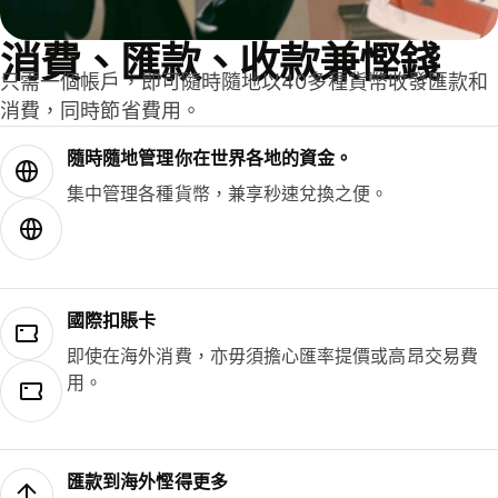
消費、匯款、收款兼慳錢
只需一個帳戶，即可隨時隨地以40多種貨幣收發匯款和
消費，同時節省費用。
隨時隨地管理你在世界各地的資金。
集中管理各種貨幣，兼享秒速兌換之便。
國際扣賬卡
即使在海外消費，亦毋須擔心匯率提價或高昂交易費
用。
匯款到海外慳得更多