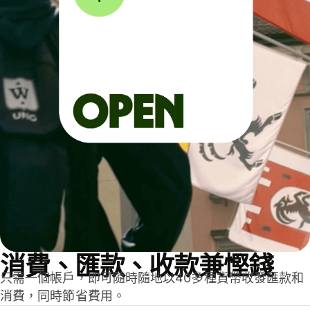
消費、匯款、收款兼慳錢
只需一個帳戶，即可隨時隨地以40多種貨幣收發匯款和
消費，同時節省費用。