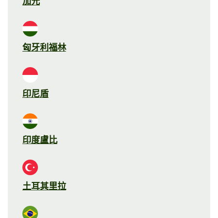
加元
匈牙利福林
印尼盾
印度盧比
土耳其里拉