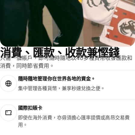
消費、匯款、收款兼慳錢
只需一個帳戶，即可隨時隨地以40多種貨幣收發匯款和
消費，同時節省費用。
隨時隨地管理你在世界各地的資金。
集中管理各種貨幣，兼享秒速兌換之便。
國際扣賬卡
即使在海外消費，亦毋須擔心匯率提價或高昂交易費
用。